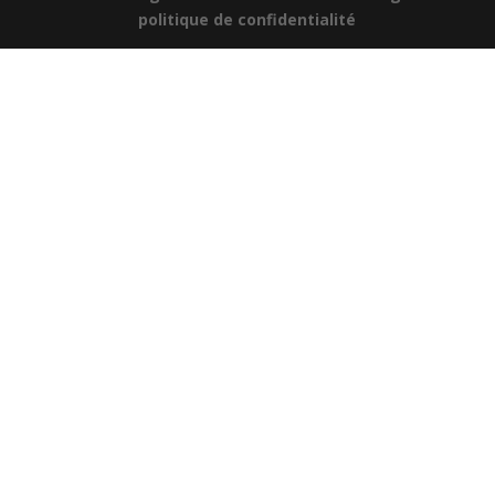
politique de confidentialité