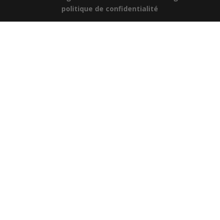
politique de confidentialité