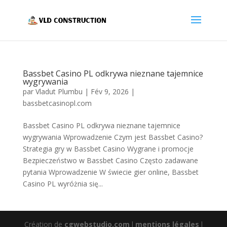
Bassbet Casino PL odkrywa nieznane tajemnice
wygrywania
par
Vladut Plumbu
|
Fév 9, 2026
|
bassbetcasinopl.com
Bassbet Casino PL odkrywa nieznane tajemnice
wygrywania Wprowadzenie Czym jest Bassbet Casino?
Strategia gry w Bassbet Casino Wygrane i promocje
Bezpieczeństwo w Bassbet Casino Często zadawane
pytania Wprowadzenie W świecie gier online, Bassbet
Casino PL wyróżnia się...
Création de
cgwebstudio.com
l
mentions légales
l