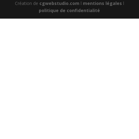
Création de
cgwebstudio.com
l
mentions légales
l
politique de confidentialité