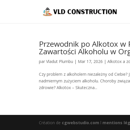
Przewodnik po Alkotox w 
Zawartości Alkoholu w Or
par
Vladut Plumbu
|
Mar 17, 2026
|
Alkotox a z
Czy problem z alkoholem niezależny od Ciebie? J
nadmiernym zużyciem alkoholu. Choroby związan
zdrowie? Alkotox – Skuteczna...
Création de
cgwebstudio.com
l
mentions lég