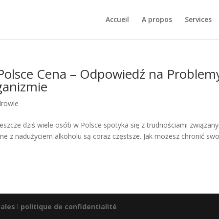
Accueil
A propos
Services
Polsce Cena – Odpowiedź na Problem
ganizmie
drowie
eszcze dziś wiele osób w Polsce spotyka się z trudnościami związany
e z nadużyciem alkoholu są coraz częstsze. Jak możesz chronić swo
ales
l
politique de confidentialité