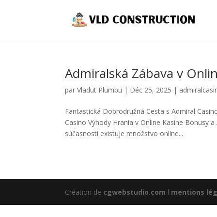
Admiralská Zábava v Onli
par
Vladut Plumbu
|
Déc 25, 2025
|
admiralcasi
Fantastická Dobrodružná Cesta s Admiral Casin
Casino Výhody Hrania v Online Kasíne Bonusy a
súčasnosti existuje množstvo online...
Création de
cgwebstudio.com
l
mentions lég