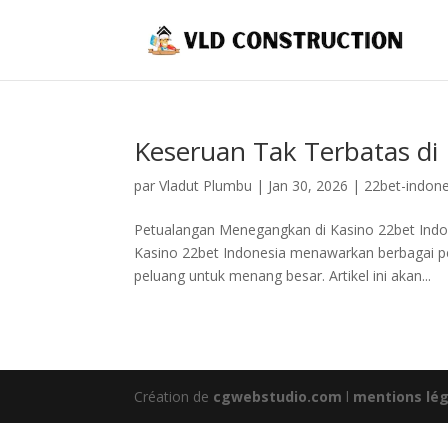
Keseruan Tak Terbatas di
par
Vladut Plumbu
|
Jan 30, 2026
|
22bet-indon
Petualangan Menegangkan di Kasino 22bet Indon
Kasino 22bet Indonesia menawarkan berbagai 
peluang untuk menang besar. Artikel ini akan...
Création de
cgwebstudio.com
l
mentions lég