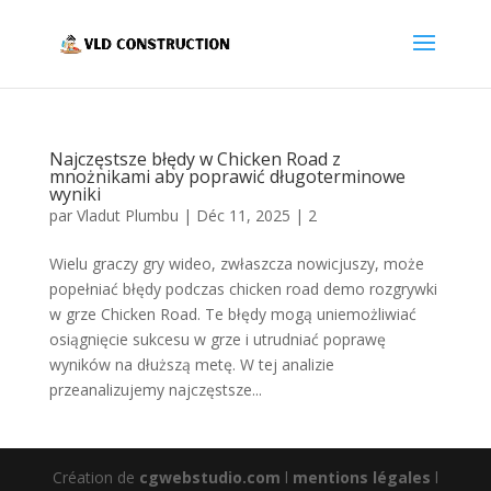
Najczęstsze błędy w Chicken Road z
mnożnikami aby poprawić długoterminowe
wyniki
par
Vladut Plumbu
|
Déc 11, 2025
|
2
Wielu graczy gry wideo, zwłaszcza nowicjuszy, może
popełniać błędy podczas chicken road demo rozgrywki
w grze Chicken Road. Te błędy mogą uniemożliwiać
osiągnięcie sukcesu w grze i utrudniać poprawę
wyników na dłuższą metę. W tej analizie
przeanalizujemy najczęstsze...
Création de
cgwebstudio.com
l
mentions légales
l