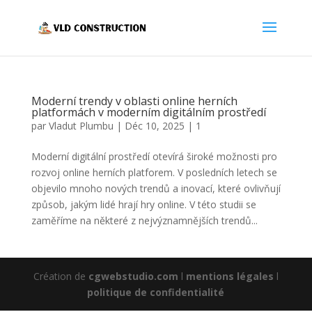
Moderní trendy v oblasti online herních
platformách v moderním digitálním prostředí
par
Vladut Plumbu
|
Déc 10, 2025
|
1
Moderní digitální prostředí otevírá široké možnosti pro
rozvoj online herních platforem. V posledních letech se
objevilo mnoho nových trendů a inovací, které ovlivňují
způsob, jakým lidé hrají hry online. V této studii se
zaměříme na některé z nejvýznamnějších trendů...
Création de
cgwebstudio.com
l
mentions légales
l
politique de confidentialité