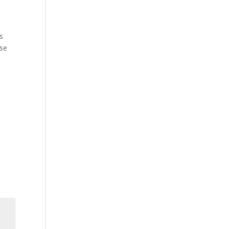
s
 se