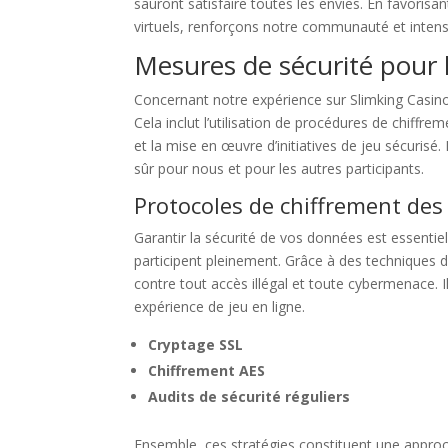
sauront satisfaire toutes les envies. En favoris
virtuels, renforçons notre communauté et intensif
Mesures de sécurité pour 
Concernant notre expérience sur Slimking Casino,
Cela inclut l’utilisation de procédures de chiff
et la mise en œuvre d’initiatives de jeu sécuris
sûr pour nous et pour les autres participants.
Protocoles de chiffrement de
Garantir la sécurité de vos données est essentie
participent pleinement. Grâce à des techniques 
contre tout accès illégal et toute cybermenace. 
expérience de jeu en ligne.
Cryptage SSL
Chiffrement AES
Audits de sécurité réguliers
Ensemble, ces stratégies constituent une appro