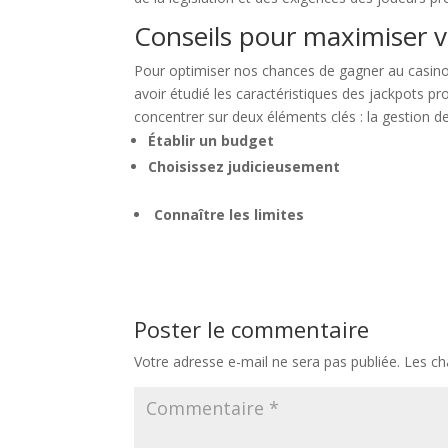
Conseils pour maximiser v
Pour optimiser nos chances de gagner au casino
avoir étudié les caractéristiques des jackpots pro
concentrer sur deux éléments clés : la gestion de
Établir un budget
Choisissez judicieusement
Connaître les limites
Poster le commentaire
Votre adresse e-mail ne sera pas publiée.
Les ch