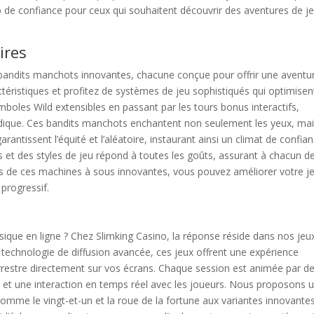
o de confiance pour ceux qui souhaitent découvrir des aventures de j
ires
 bandits manchots innovantes, chacune conçue pour offrir une aventu
ctéristiques et profitez de systèmes de jeu sophistiqués qui optimisen
boles Wild extensibles en passant par les tours bonus interactifs,
ludique. Ces bandits manchots enchantent non seulement les yeux, ma
ntissent l’équité et l’aléatoire, instaurant ainsi un climat de confia
es et des styles de jeu répond à toutes les goûts, assurant à chacun d
 de ces machines à sous innovantes, vous pouvez améliorer votre je
progressif.
sique en ligne ? Chez Slimking Casino, la réponse réside dans nos jeu
 technologie de diffusion avancée, ces jeux offrent une expérience
rrestre directement sur vos écrans. Chaque session est animée par d
te et une interaction en temps réel avec les joueurs. Nous proposons 
 comme le vingt-et-un et la roue de la fortune aux variantes innovante