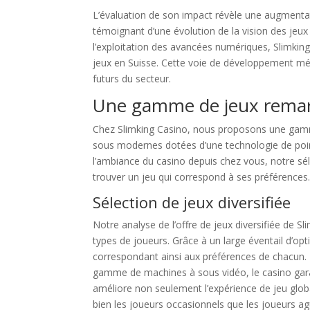
L’évaluation de son impact révèle une augmenta
témoignant d’une évolution de la vision des jeux 
l’exploitation des avancées numériques, Slimking
jeux en Suisse. Cette voie de développement mér
futurs du secteur.
Une gamme de jeux remar
Chez Slimking Casino, nous proposons une gamme
sous modernes dotées d’une technologie de point
l’ambiance du casino depuis chez vous, notre sél
trouver un jeu qui correspond à ses préférences
Sélection de jeux diversifiée
Notre analyse de l’offre de jeux diversifiée de
types de joueurs. Grâce à un large éventail d’op
correspondant ainsi aux préférences de chacun. 
gamme de machines à sous vidéo, le casino garan
améliore non seulement l’expérience de jeu glob
bien les joueurs occasionnels que les joueurs ag