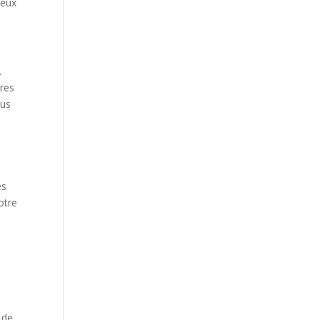
jeux
.
ires
lus
es
otre
 de