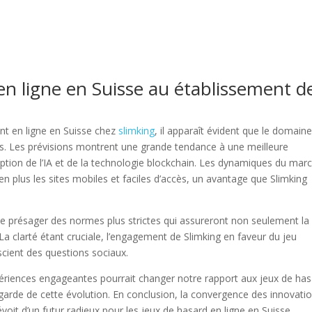
 en ligne en Suisse au établissement d
ent en ligne en Suisse chez
slimking
, il apparaît évident que le domaine
ts. Les prévisions montrent une grande tendance à une meilleure
tion de l’IA et de la technologie blockchain. Les dynamiques du mar
 en plus les sites mobiles et faciles d’accès, un avantage que Slimking
aisse présager des normes plus strictes qui assureront non seulement la
La clarté étant cruciale, l’engagement de Slimking en faveur du jeu
scient des questions sociaux.
xpériences engageantes pourrait changer notre rapport aux jeux de ha
t-garde de cette évolution. En conclusion, la convergence des innovati
évoit d’un futur radieux pour les jeux de hasard en ligne en Suisse.