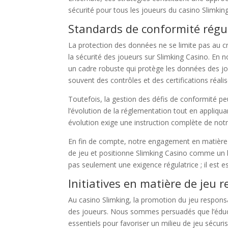
sécurité pour tous les joueurs du casino Slimking
Standards de conformité régu
La protection des données ne se limite pas au cr
la sécurité des joueurs sur Slimking Casino. En
un cadre robuste qui protège les données des jo
souvent des contrôles et des certifications réalis
Toutefois, la gestion des défis de conformité 
l’évolution de la réglementation tout en appliq
évolution exige une instruction complète de not
En fin de compte, notre engagement en matière d
de jeu et positionne Slimking Casino comme un l
pas seulement une exigence régulatrice ; il est e
Initiatives en matière de jeu 
Au casino Slimking, la promotion du jeu respon
des joueurs. Nous sommes persuadés que l’éduca
essentiels pour favoriser un milieu de jeu sécuri