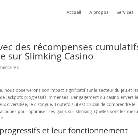
Accueil
A propos
Services
avec des récompenses cumulatif
e sur Slimking Casino
mentaires
, nous observerons son impact significatif sur le secteur du jeu et le
e de jackpots progressifs immenses. L’engagement du casino envers l
 diversifiée, le distingue. Toutefois, il est crucial de comprendre le
actiques pour optimiser ses gains sur Slimking. Quelles sont les mes
 ?
 progressifs et leur fonctionnement