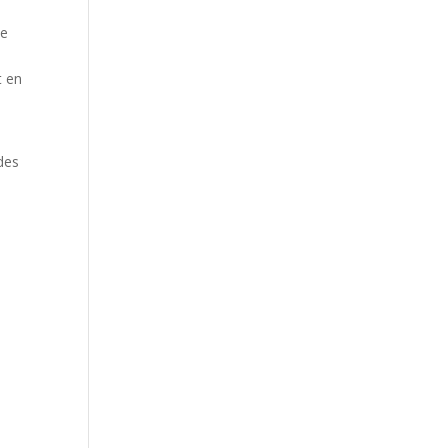
Le
t en
 des