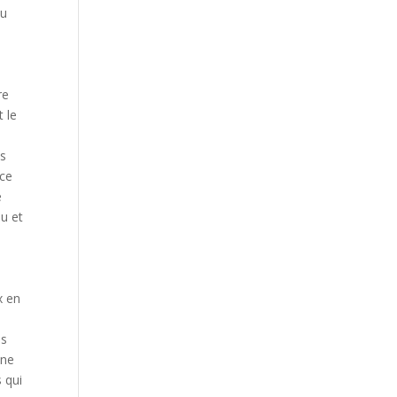
eu
re
t le
is
nce
e
u et
x en
es
une
s qui