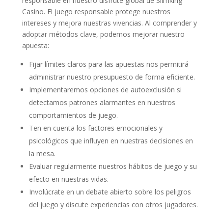
responsable en nuestro disfrute global de Slimking
Casino. El juego responsable protege nuestros
intereses y mejora nuestras vivencias. Al comprender y
adoptar métodos clave, podemos mejorar nuestro
apuesta:
Fijar límites claros para las apuestas nos permitirá
administrar nuestro presupuesto de forma eficiente.
Implementaremos opciones de autoexclusión si
detectamos patrones alarmantes en nuestros
comportamientos de juego.
Ten en cuenta los factores emocionales y
psicológicos que influyen en nuestras decisiones en
la mesa.
Evaluar regularmente nuestros hábitos de juego y su
efecto en nuestras vidas.
Involúcrate en un debate abierto sobre los peligros
del juego y discute experiencias con otros jugadores.