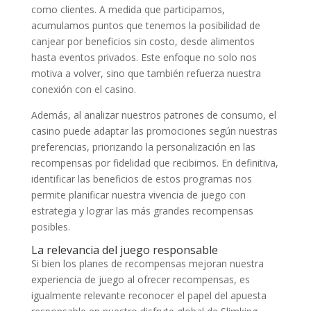
como clientes. A medida que participamos,
acumulamos puntos que tenemos la posibilidad de
canjear por beneficios sin costo, desde alimentos
hasta eventos privados. Este enfoque no solo nos
motiva a volver, sino que también refuerza nuestra
conexión con el casino.
Además, al analizar nuestros patrones de consumo, el
casino puede adaptar las promociones según nuestras
preferencias, priorizando la personalización en las
recompensas por fidelidad que recibimos. En definitiva,
identificar las beneficios de estos programas nos
permite planificar nuestra vivencia de juego con
estrategia y lograr las más grandes recompensas
posibles.
La relevancia del juego responsable
Si bien los planes de recompensas mejoran nuestra
experiencia de juego al ofrecer recompensas, es
igualmente relevante reconocer el papel del apuesta