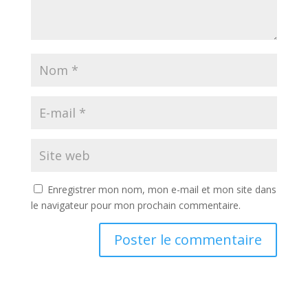
Enregistrer mon nom, mon e-mail et mon site dans
le navigateur pour mon prochain commentaire.