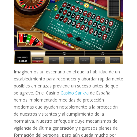
Imaginemos un escenario en el que la habilidad de un
establecimiento para reconocer y abordar rápidamente
posibles amenazas previene un suceso antes de que
se agrave. En el Casino
Casino Sankra
de España,
hemos implementado medidas de protección
modernas que ayudan notablemente a la protección
de nuestros visitantes y al cumplimiento de la
normativa. Nuestro enfoque incluye mecanismos de
vigilancia de última generación y rigurosos planes de
formación del personal, pero aún queda mucho por