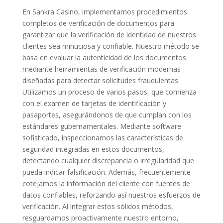
En Sankra Casino, implementamos procedimientos
completos de verificación de documentos para
garantizar que la verificación de identidad de nuestros
clientes sea minuciosa y confiable. Nuestro método se
basa en evaluar la autenticidad de los documentos
mediante herramientas de verificación modernas
diseñadas para detectar solicitudes fraudulentas.
Utilizamos un proceso de varios pasos, que comienza
con el examen de tarjetas de identificación y
pasaportes, asegurándonos de que cumplan con los
estándares gubernamentales. Mediante software
sofisticado, inspeccionamos las características de
seguridad integradas en estos documentos,
detectando cualquier discrepancia o irregularidad que
pueda indicar falsificación. Además, frecuentemente
cotejamos la información del cliente con fuentes de
datos confiables, reforzando así nuestros esfuerzos de
verificación. Al integrar estos sólidos métodos,
resguardamos proactivamente nuestro entorno,