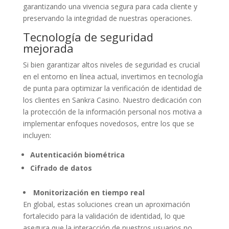
garantizando una vivencia segura para cada cliente y
preservando la integridad de nuestras operaciones.
Tecnología de seguridad
mejorada
Si bien garantizar altos niveles de seguridad es crucial
en el entorno en línea actual, invertimos en tecnología
de punta para optimizar la verificación de identidad de
los clientes en Sankra Casino. Nuestro dedicación con
la protección de la información personal nos motiva a
implementar enfoques novedosos, entre los que se
incluyen:
Autenticación biométrica
Cifrado de datos
Monitorización en tiempo real
En global, estas soluciones crean un aproximación
fortalecido para la validación de identidad, lo que
asegura que la interacción de nuestros usuarios no