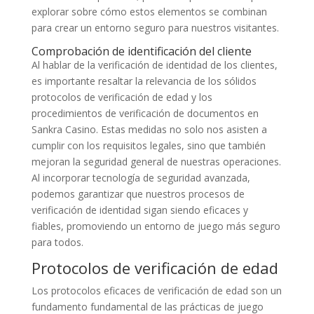
explorar sobre cómo estos elementos se combinan
para crear un entorno seguro para nuestros visitantes.
Comprobación de identificación del cliente
Al hablar de la verificación de identidad de los clientes,
es importante resaltar la relevancia de los sólidos
protocolos de verificación de edad y los
procedimientos de verificación de documentos en
Sankra Casino. Estas medidas no solo nos asisten a
cumplir con los requisitos legales, sino que también
mejoran la seguridad general de nuestras operaciones.
Al incorporar tecnología de seguridad avanzada,
podemos garantizar que nuestros procesos de
verificación de identidad sigan siendo eficaces y
fiables, promoviendo un entorno de juego más seguro
para todos.
Protocolos de verificación de edad
Los protocolos eficaces de verificación de edad son un
fundamento fundamental de las prácticas de juego