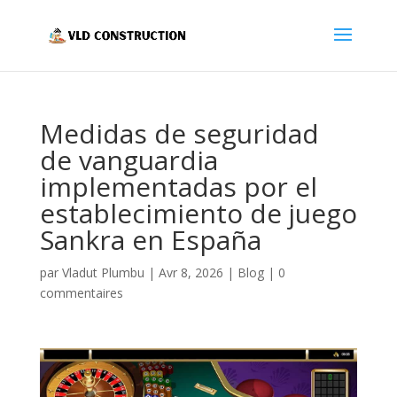
Medidas de seguridad
de vanguardia
implementadas por el
establecimiento de juego
Sankra en España
par
Vladut Plumbu
|
Avr 8, 2026
|
Blog
|
0
commentaires