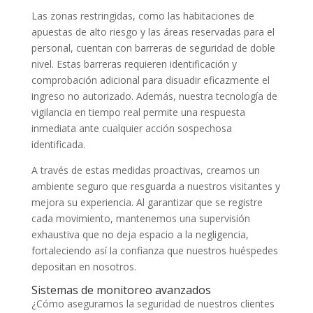
Las zonas restringidas, como las habitaciones de
apuestas de alto riesgo y las áreas reservadas para el
personal, cuentan con barreras de seguridad de doble
nivel. Estas barreras requieren identificación y
comprobación adicional para disuadir eficazmente el
ingreso no autorizado. Además, nuestra tecnología de
vigilancia en tiempo real permite una respuesta
inmediata ante cualquier acción sospechosa
identificada.
A través de estas medidas proactivas, creamos un
ambiente seguro que resguarda a nuestros visitantes y
mejora su experiencia. Al garantizar que se registre
cada movimiento, mantenemos una supervisión
exhaustiva que no deja espacio a la negligencia,
fortaleciendo así la confianza que nuestros huéspedes
depositan en nosotros.
Sistemas de monitoreo avanzados
¿Cómo aseguramos la seguridad de nuestros clientes