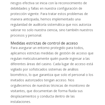
riesgos efectiva se inicia con la reconocimiento de
debilidades y fallas en nuestra configuración de
protección vigente. Para tratar estos problemas de
manera anticipada, hemos implementado una
regularidad de auditoría sistemática que nos autoriza
valorar no solo nuestra ciencia, sino también nuestros
procesos y personal.
Medidas estrictas de control de acceso
Para asegurar un entorno protegido para todos,
aplicamos estrictas medidas de gestión de acceso que
regulan meticulosamente quién puede ingresar a las
diferentes áreas del casino. Cada lugar de acceso está
vigilado por sofisticados sistemas de análisis
biométrico, lo que garantiza que solo el personal o los
invitados autorizados tengan acceso. Nos
orgullecemos de nuestras técnicas de monitoreo de
visitantes, que documentan de forma fluida sus
desplazamientos y conducta dentro de las
instalaciones.