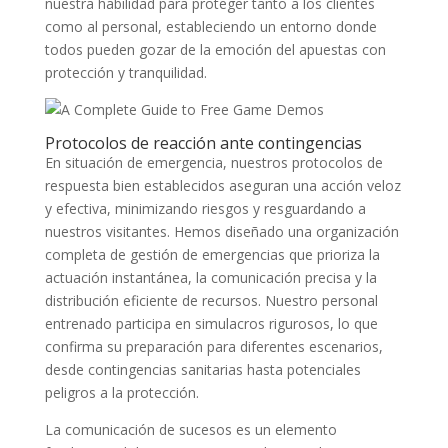
nuestra habilidad para proteger tanto a los clientes
como al personal, estableciendo un entorno donde
todos pueden gozar de la emoción del apuestas con
protección y tranquilidad.
Protocolos de reacción ante contingencias
En situación de emergencia, nuestros protocolos de
respuesta bien establecidos aseguran una acción veloz
y efectiva, minimizando riesgos y resguardando a
nuestros visitantes. Hemos diseñado una organización
completa de gestión de emergencias que prioriza la
actuación instantánea, la comunicación precisa y la
distribución eficiente de recursos. Nuestro personal
entrenado participa en simulacros rigurosos, lo que
confirma su preparación para diferentes escenarios,
desde contingencias sanitarias hasta potenciales
peligros a la protección.
La comunicación de sucesos es un elemento