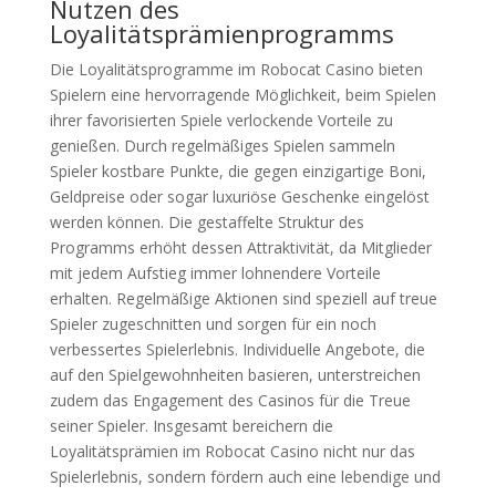
Nutzen des
Loyalitätsprämienprogramms
Die Loyalitätsprogramme im Robocat Casino bieten
Spielern eine hervorragende Möglichkeit, beim Spielen
ihrer favorisierten Spiele verlockende Vorteile zu
genießen. Durch regelmäßiges Spielen sammeln
Spieler kostbare Punkte, die gegen einzigartige Boni,
Geldpreise oder sogar luxuriöse Geschenke eingelöst
werden können. Die gestaffelte Struktur des
Programms erhöht dessen Attraktivität, da Mitglieder
mit jedem Aufstieg immer lohnendere Vorteile
erhalten. Regelmäßige Aktionen sind speziell auf treue
Spieler zugeschnitten und sorgen für ein noch
verbessertes Spielerlebnis. Individuelle Angebote, die
auf den Spielgewohnheiten basieren, unterstreichen
zudem das Engagement des Casinos für die Treue
seiner Spieler. Insgesamt bereichern die
Loyalitätsprämien im Robocat Casino nicht nur das
Spielerlebnis, sondern fördern auch eine lebendige und