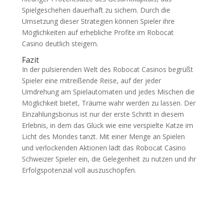
Spielgeschehen dauerhaft zu sichern. Durch die
Umsetzung dieser Strategien können Spieler ihre
Möglichkeiten auf erhebliche Profite im Robocat
Casino deutlich steigern.
Fazit
In der pulsierenden Welt des Robocat Casinos begrüßt
Spieler eine mitreißende Reise, auf der jeder
Umdrehung am Spielautomaten und jedes Mischen die
Möglichkeit bietet, Träume wahr werden zu lassen. Der
Einzahlungsbonus ist nur der erste Schritt in diesem
Erlebnis, in dem das Glück wie eine verspielte Katze im
Licht des Mondes tanzt. Mit einer Menge an Spielen
und verlockenden Aktionen lädt das Robocat Casino
Schweizer Spieler ein, die Gelegenheit zu nutzen und ihr
Erfolgspotenzial voll auszuschöpfen.