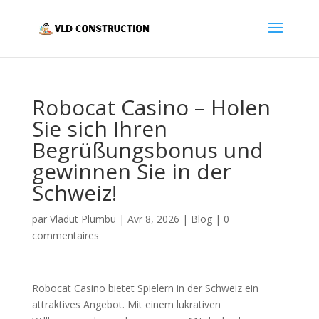
Robocat Casino – Holen
Sie sich Ihren
Begrüßungsbonus und
gewinnen Sie in der
Schweiz!
par
Vladut Plumbu
|
Avr 8, 2026
|
Blog
|
0
commentaires
Robocat Casino bietet Spielern in der Schweiz ein
attraktives Angebot. Mit einem lukrativen