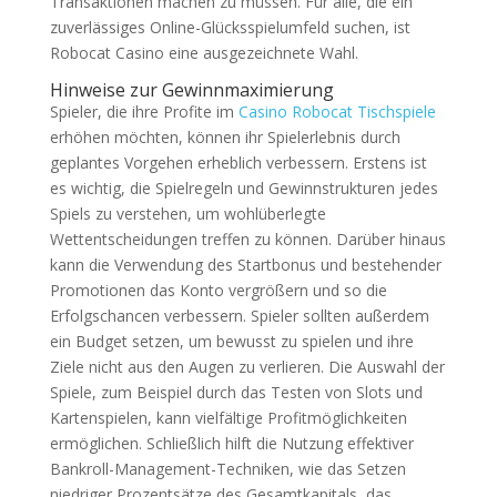
Transaktionen machen zu müssen. Für alle, die ein
zuverlässiges Online-Glücksspielumfeld suchen, ist
Robocat Casino eine ausgezeichnete Wahl.
Hinweise zur Gewinnmaximierung
Spieler, die ihre Profite im
Casino Robocat Tischspiele
erhöhen möchten, können ihr Spielerlebnis durch
geplantes Vorgehen erheblich verbessern. Erstens ist
es wichtig, die Spielregeln und Gewinnstrukturen jedes
Spiels zu verstehen, um wohlüberlegte
Wettentscheidungen treffen zu können. Darüber hinaus
kann die Verwendung des Startbonus und bestehender
Promotionen das Konto vergrößern und so die
Erfolgschancen verbessern. Spieler sollten außerdem
ein Budget setzen, um bewusst zu spielen und ihre
Ziele nicht aus den Augen zu verlieren. Die Auswahl der
Spiele, zum Beispiel durch das Testen von Slots und
Kartenspielen, kann vielfältige Profitmöglichkeiten
ermöglichen. Schließlich hilft die Nutzung effektiver
Bankroll-Management-Techniken, wie das Setzen
niedriger Prozentsätze des Gesamtkapitals, das