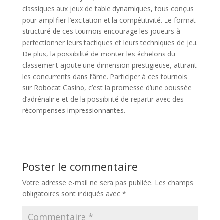
classiques aux jeux de table dynamiques, tous conçus
pour amplifier l’excitation et la compétitivité. Le format
structuré de ces tournois encourage les joueurs à
perfectionner leurs tactiques et leurs techniques de jeu.
De plus, la possibilité de monter les échelons du
classement ajoute une dimension prestigieuse, attirant
les concurrents dans l’âme. Participer à ces tournois
sur Robocat Casino, c’est la promesse d’une poussée
d’adrénaline et de la possibilité de repartir avec des
récompenses impressionnantes.
Poster le commentaire
Votre adresse e-mail ne sera pas publiée.
Les champs
obligatoires sont indiqués avec
*