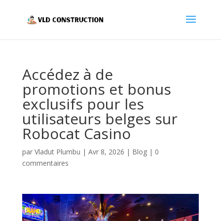
Accédez à de
promotions et bonus
exclusifs pour les
utilisateurs belges sur
Robocat Casino
par
Vladut Plumbu
|
Avr 8, 2026
|
Blog
|
0
commentaires