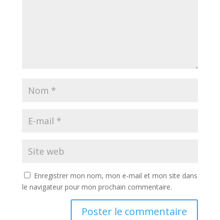
Enregistrer mon nom, mon e-mail et mon site dans
le navigateur pour mon prochain commentaire.