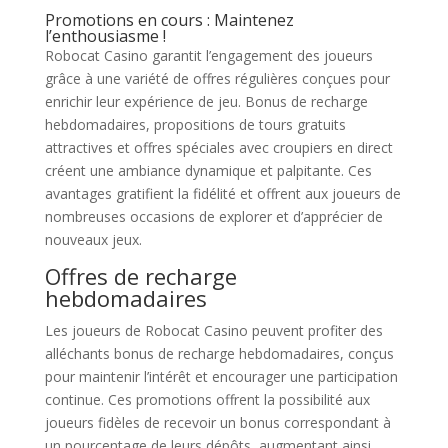
Promotions en cours : Maintenez
l’enthousiasme !
Robocat Casino garantit l’engagement des joueurs
grâce à une variété de offres régulières conçues pour
enrichir leur expérience de jeu. Bonus de recharge
hebdomadaires, propositions de tours gratuits
attractives et offres spéciales avec croupiers en direct
créent une ambiance dynamique et palpitante. Ces
avantages gratifient la fidélité et offrent aux joueurs de
nombreuses occasions de explorer et d’apprécier de
nouveaux jeux.
Offres de recharge
hebdomadaires
Les joueurs de Robocat Casino peuvent profiter des
alléchants bonus de recharge hebdomadaires, conçus
pour maintenir l’intérêt et encourager une participation
continue. Ces promotions offrent la possibilité aux
joueurs fidèles de recevoir un bonus correspondant à
un pourcentage de leurs dépôts, augmentant ainsi