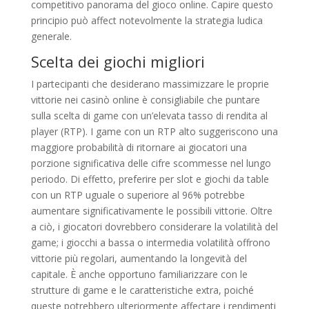
competitivo panorama del gioco online. Capire questo
principio può affect notevolmente la strategia ludica
generale.
Scelta dei giochi migliori
I partecipanti che desiderano massimizzare le proprie
vittorie nei casinò online è consigliabile che puntare
sulla scelta di game con un’elevata tasso di rendita al
player (RTP). I game con un RTP alto suggeriscono una
maggiore probabilità di ritornare ai giocatori una
porzione significativa delle cifre scommesse nel lungo
periodo. Di effetto, preferire per slot e giochi da table
con un RTP uguale o superiore al 96% potrebbe
aumentare significativamente le possibili vittorie. Oltre
a ciò, i giocatori dovrebbero considerare la volatilità del
game; i giocchi a bassa o intermedia volatilità offrono
vittorie più regolari, aumentando la longevità del
capitale. È anche opportuno familiarizzare con le
strutture di game e le caratteristiche extra, poiché
queste potrebbero ulteriormente affectare i rendimenti