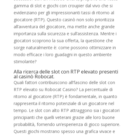
gamma di slot e giochi con croupier dal vivo che si
evidenziano per gli impressionanti tassi di ritorno al
giocatore (RTP). Questo casinò non solo prioritizza
all’avventura del giocatore, ma mette anche grande
importanza sulla sicurezza e sull’assistenza. Mentre i
giocatori scoprono la sua offerta, la questione che
sorge naturalmente è: come possono ottimizzare in
modo efficace i loro guadagni in questo ambiente
stimolante?
Alla ricerca delle slot con RTP elevato presenti
al casinò Robocat.
Quali fattori contribuiscono all’fascino delle slot con
RTP elevato su Robocat Casino? La percentuale di
ritorno al giocatore (RTP) è fondamentale, in quanto
rappresenta il ritorno potenziale di un giocatore nel
tempo. Le slot con alto RTP attraggono sia i giocatori
principianti che quelli veterani grazie alle loro buone
probabilità, fornendo un’esperienza di gioco superiore.
Questi giochi mostrano spesso una grafica vivace e