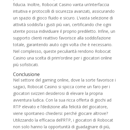
fiducia. Inoltre, Robocat Casino vanta un’interfaccia
intuitiva e protocolli di sicurezza avanzati, assicurando
un spazio di gioco fluido e sicuro. L’vasta selezione di
attività soddisfa i gusti più vari, certificando che ogni
utente possa individuare il proprio prediletto. Infine, un
supporto clienti reattivo favorisce alla soddisfazione
totale, garantendo aiuto ogni volta che è necessario.
Nel complesso, queste peculiarità rendono Robocat
Casino una scelta di prim’ordine per i giocatori online
più sofisticati.
Conclusione
Nel settore del gaming online, dove la sorte favorisce i
sagaci, Robocat Casino si spicca come un faro per i
giocatori svizzeri desiderosi di elevare la propria
avventura ludica. Con la sua ricca offerta di giochi ad
RTP elevato e l’dedizione alla felicità del giocatore,
viene spontaneo chiedersi: perché giocare altrove?
Utilizzando la efficacia dell’RTP, i giocatori di Robocat
non solo hanno la opportunità di guadagnare di più,