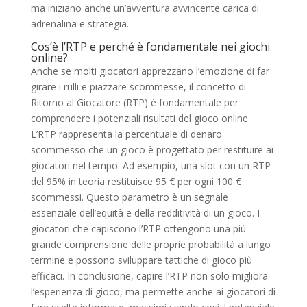
ma iniziano anche un’avventura avvincente carica di
adrenalina e strategia.
Cos’è l’RTP e perché è fondamentale nei giochi
online?
Anche se molti giocatori apprezzano l’emozione di far
girare i rulli e piazzare scommesse, il concetto di
Ritorno al Giocatore (RTP) è fondamentale per
comprendere i potenziali risultati del gioco online.
L’RTP rappresenta la percentuale di denaro
scommesso che un gioco è progettato per restituire ai
giocatori nel tempo. Ad esempio, una slot con un RTP
del 95% in teoria restituisce 95 € per ogni 100 €
scommessi. Questo parametro è un segnale
essenziale dell’equità e della redditività di un gioco. I
giocatori che capiscono l’RTP ottengono una più
grande comprensione delle proprie probabilità a lungo
termine e possono sviluppare tattiche di gioco più
efficaci. In conclusione, capire l’RTP non solo migliora
l’esperienza di gioco, ma permette anche ai giocatori di