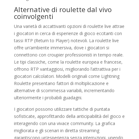
Alternative di roulette dal vivo
coinvolgenti
Una varietà di accattivanti opzioni di roulette live attrae
i giocatori in cerca di esperienze di gioco eccitanti con
tassi RTP (Return to Player) notevoli. La roulette live
offre un’ambiente immersiva, dove i giocatori si
connettono con croupier professionisti in tempo reale.
Le tipi classiche, come la roulette europea e francese,
offrono RTP vantaggiosi, migliorando l’attrattiva per i
giocatori calcolatori. Modelli originali come Lightning
Roulette presentano fattori di moltiplicazione e
alternative di scommessa variabili, incrementando
ulteriormente i probabili guadagni.
I giocatori possono utilizzare tattiche di puntata
sofisticate, approfittando della anticipabilità del gioco e
interagendo con una vivace community. La grafica
migliorata e gli scenari in diretta streaming
garantiscono un’esperienza senza interruzioni, unendo