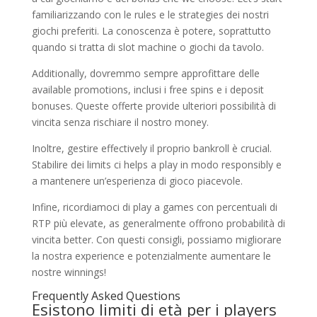
familiarizzando con le rules e le strategies dei nostri
giochi preferiti. La conoscenza è potere, soprattutto
quando si tratta di slot machine o giochi da tavolo.
Additionally, dovremmo sempre approfittare delle
available promotions, inclusi i free spins e i deposit
bonuses. Queste offerte provide ulteriori possibilità di
vincita senza rischiare il nostro money.
Inoltre, gestire effectively il proprio bankroll è crucial.
Stabilire dei limits ci helps a play in modo responsibly e
a mantenere un’esperienza di gioco piacevole.
Infine, ricordiamoci di play a games con percentuali di
RTP più elevate, as generalmente offrono probabilità di
vincita better. Con questi consigli, possiamo migliorare
la nostra experience e potenzialmente aumentare le
nostre winnings!
Frequently Asked Questions
Esistono limiti di età per i players