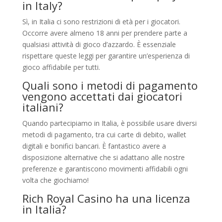
in Italy?
Sì, in Italia ci sono restrizioni di età per i giocatori.
Occorre avere almeno 18 anni per prendere parte a
qualsiasi attività di gioco d’azzardo. È essenziale
rispettare queste leggi per garantire un’esperienza di
gioco affidabile per tutti.
Quali sono i metodi di pagamento
vengono accettati dai giocatori
italiani?
Quando partecipiamo in Italia, è possibile usare diversi
metodi di pagamento, tra cui carte di debito, wallet
digitali e bonifici bancari. È fantastico avere a
disposizione alternative che si adattano alle nostre
preferenze e garantiscono movimenti affidabili ogni
volta che giochiamo!
Rich Royal Casino ha una licenza
in Italia?