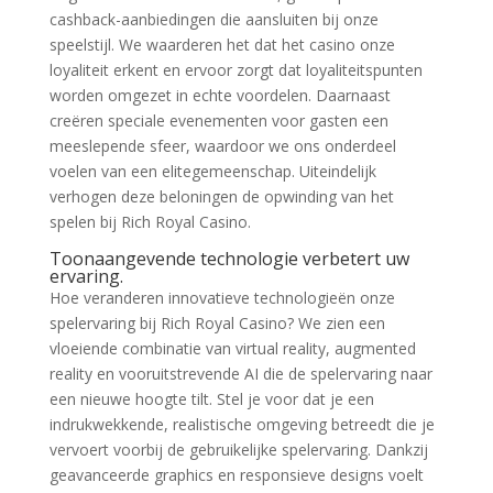
cashback-aanbiedingen die aansluiten bij onze
speelstijl. We waarderen het dat het casino onze
loyaliteit erkent en ervoor zorgt dat loyaliteitspunten
worden omgezet in echte voordelen. Daarnaast
creëren speciale evenementen voor gasten een
meeslepende sfeer, waardoor we ons onderdeel
voelen van een elitegemeenschap. Uiteindelijk
verhogen deze beloningen de opwinding van het
spelen bij Rich Royal Casino.
Toonaangevende technologie verbetert uw
ervaring.
Hoe veranderen innovatieve technologieën onze
spelervaring bij Rich Royal Casino? We zien een
vloeiende combinatie van virtual reality, augmented
reality en vooruitstrevende AI die de spelervaring naar
een nieuwe hoogte tilt. Stel je voor dat je een
indrukwekkende, realistische omgeving betreedt die je
vervoert voorbij de gebruikelijke spelervaring. Dankzij
geavanceerde graphics en responsieve designs voelt