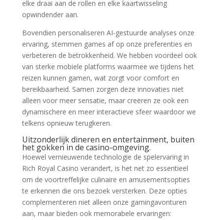
elke draai aan de rollen en elke kaartwisseling
opwindender aan.
Bovendien personaliseren AI-gestuurde analyses onze
ervaring, stemmen games af op onze preferenties en
verbeteren de betrokkenheid. We hebben voordeel ook
van sterke mobiele platforms waarmee we tijdens het
reizen kunnen gamen, wat zorgt voor comfort en
bereikbaarheid. Samen zorgen deze innovaties niet
alleen voor meer sensatie, maar creëren ze ook een
dynamischere en meer interactieve sfeer waardoor we
telkens opnieuw terugkeren.
Uitzonderlijk dineren en entertainment, buiten
het gokken in de casino-omgeving.
Hoewel vernieuwende technologie de spelervaring in
Rich Royal Casino verandert, is het net zo essentieel
om de voortreffelijke culinaire en amusementsopties
te erkennen die ons bezoek versterken. Deze opties
complementeren niet alleen onze gamingavonturen
aan, maar bieden ook memorabele ervaringen: