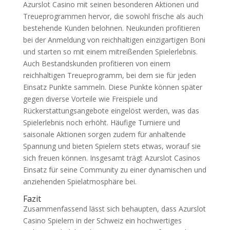
Azurslot Casino mit seinen besonderen Aktionen und
Treueprogrammen hervor, die sowohl frische als auch
bestehende Kunden belohnen. Neukunden profitieren
bei der Anmeldung von reichhaltigen einzigartigen Boni
und starten so mit einem mitreißenden Spielerlebnis.
Auch Bestandskunden profitieren von einem
reichhaltigen Treueprogramm, bei dem sie für jeden
Einsatz Punkte sammeln. Diese Punkte können später
gegen diverse Vorteile wie Freispiele und
Rückerstattungsangebote eingelöst werden, was das
Spielerlebnis noch erhöht. Häufige Turniere und
saisonale Aktionen sorgen zudem für anhaltende
Spannung und bieten Spielern stets etwas, worauf sie
sich freuen können. Insgesamt trägt Azurslot Casinos
Einsatz für seine Community zu einer dynamischen und
anziehenden Spielatmosphäre bei.
Fazit
Zusammenfassend lässt sich behaupten, dass Azurslot
Casino Spielern in der Schweiz ein hochwertiges