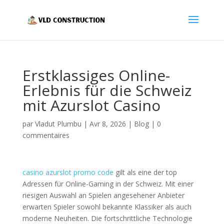
Erstklassiges Online-
Erlebnis für die Schweiz
mit Azurslot Casino
par
Vladut Plumbu
|
Avr 8, 2026
|
Blog
|
0
commentaires
casino azurslot promo code
gilt als eine der top
Adressen für Online-Gaming in der Schweiz. Mit einer
riesigen Auswahl an Spielen angesehener Anbieter
erwarten Spieler sowohl bekannte Klassiker als auch
moderne Neuheiten. Die fortschrittliche Technologie