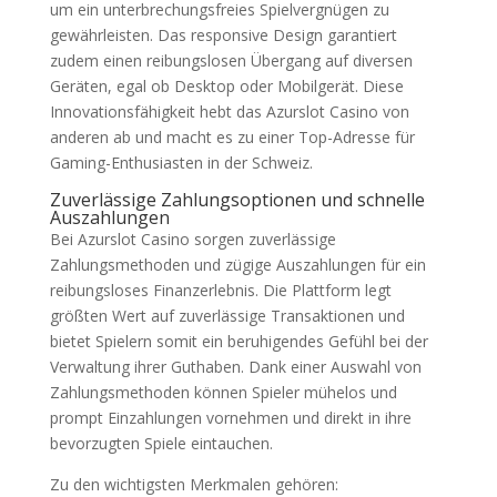
um ein unterbrechungsfreies Spielvergnügen zu
gewährleisten. Das responsive Design garantiert
zudem einen reibungslosen Übergang auf diversen
Geräten, egal ob Desktop oder Mobilgerät. Diese
Innovationsfähigkeit hebt das Azurslot Casino von
anderen ab und macht es zu einer Top-Adresse für
Gaming-Enthusiasten in der Schweiz.
Zuverlässige Zahlungsoptionen und schnelle
Auszahlungen
Bei Azurslot Casino sorgen zuverlässige
Zahlungsmethoden und zügige Auszahlungen für ein
reibungsloses Finanzerlebnis. Die Plattform legt
größten Wert auf zuverlässige Transaktionen und
bietet Spielern somit ein beruhigendes Gefühl bei der
Verwaltung ihrer Guthaben. Dank einer Auswahl von
Zahlungsmethoden können Spieler mühelos und
prompt Einzahlungen vornehmen und direkt in ihre
bevorzugten Spiele eintauchen.
Zu den wichtigsten Merkmalen gehören: