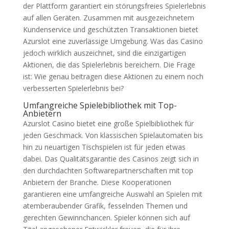
der Plattform garantiert ein störungsfreies Spielerlebnis
auf allen Geräten. Zusammen mit ausgezeichnetem
Kundenservice und geschützten Transaktionen bietet
Azurslot eine zuverlässige Umgebung. Was das Casino
jedoch wirklich auszeichnet, sind die einzigartigen
Aktionen, die das Spielerlebnis bereichern. Die Frage
ist: Wie genau beitragen diese Aktionen zu einem noch
verbesserten Spielerlebnis bei?
Umfangreiche Spielebibliothek mit Top-
Anbietern
Azurslot Casino bietet eine große Spielbibliothek für
jeden Geschmack. Von klassischen Spielautomaten bis
hin zu neuartigen Tischspielen ist für jeden etwas
dabei. Das Qualitätsgarantie des Casinos zeigt sich in
den durchdachten Softwarepartnerschaften mit top
Anbietern der Branche. Diese Kooperationen
garantieren eine umfangreiche Auswahl an Spielen mit
atemberaubender Grafik, fesselnden Themen und
gerechten Gewinnchancen. Spieler können sich auf