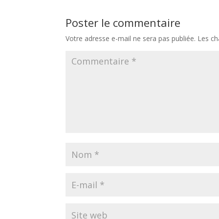
Poster le commentaire
Votre adresse e-mail ne sera pas publiée.
Les ch