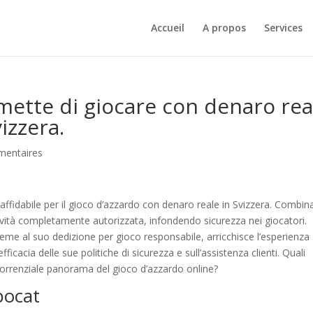
Accueil
A propos
Services
mette di giocare con denaro rea
vizzera.
mentaires
ffidabile per il gioco d’azzardo con denaro reale in Svizzera. Combin
tività completamente autorizzata, infondendo sicurezza nei giocatori.
sieme al suo dedizione per gioco responsabile, arricchisce l’esperienza
ficacia delle sue politiche di sicurezza e sull’assistenza clienti. Quali
correnziale panorama del gioco d’azzardo online?
bocat