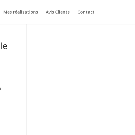
Mes réalisations
Avis Clients
Contact
le
a