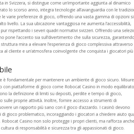
 in Svizzera, si distingue come un’importante aggiunta al dinamico
to lo scorso anno, integra tecnologie all’avanguardia con le tradizion
re le varie preferenze di gioco, offrendo una vasta gamma di opzioni s
’alto livello. La sua ubicazione vantaggiosa ne aumenta l’accessibilità,
 pur rispettando i severi quadri normativi svizzeri. Offrendo una selez
no pone l’accento sia sull’divertimento che sulla sicurezza, garantend
 struttura mira a elevare l’esperienza di gioco complessiva attraverso
 al cliente e un’atmosfera coinvolgente che conquista i giocatori più
bile
e è fondamentale per mantenere un ambiente di gioco sicuro. Misur
ano con piattaforme di gioco come Robocat Casino in modo equilibrato.
o la definizione di limiti su depositi, perdite e tempo di gioco,
 sulle proprie attività. Inoltre, fornire accesso a strumenti di
overe un rapporto più sano con il gioco d’azzardo. I casinò devono
di gioco problematico, incoraggiando i giocatori a chiedere aiuto q
, Robocat Casino non solo protegge i propri clienti, ma rafforza anche
ultura di responsabilità e sicurezza tra gli appassionati di gioco.