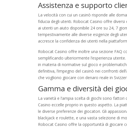
Assistenza e supporto clie
La velocità con cui un casinò risponde alle doman
fiducia degli utenti. Robocat Casino offre diversi 
ai utenti un aiuto disponibile 24 ore su 24, 7 gi
tempestivamente alle diverse esigenze degli utent
accresce la confidenza dei utenti nella piattafor
Robocat Casino offre inoltre una sezione FAQ co
semplificando ulteriormente l’esperienza utente.
in materia di normative sul gioco e problematiche
definitiva, l’impegno del casinò nei confronti dell
che vogliono giocare con denaro reale in Svizzer
Gamma e diversità dei gio
La varietà e l’ampia scelta di giochi sono fattori 
Casino eccelle proprio in questo aspetto. La pi
le diverse preferenze dei giocatori. Gli appassion
blackjack e roulette, e una vasta selezione di mo
Robocat Casino offre la opportunità di giocare c