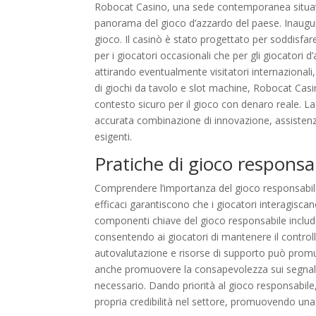
Robocat Casino, una sede contemporanea situata
panorama del gioco d’azzardo del paese. Inaugura
gioco. Il casinò è stato progettato per soddisfa
per i giocatori occasionali che per gli giocatori d
attirando eventualmente visitatori internazionali,
di giochi da tavolo e slot machine, Robocat Casi
contesto sicuro per il gioco con denaro reale. La
accurata combinazione di innovazione, assistenza
esigenti.
Pratiche di gioco responsa
Comprendere l’importanza del gioco responsabil
efficaci garantiscono che i giocatori interagisc
componenti chiave del gioco responsabile includon
consentendo ai giocatori di mantenere il controllo
autovalutazione e risorse di supporto può promu
anche promuovere la consapevolezza sui segnali 
necessario. Dando priorità al gioco responsabile
propria credibilità nel settore, promuovendo una c