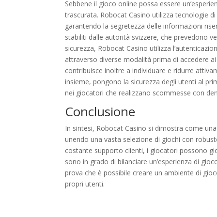
Sebbene il gioco online possa essere un’esperien
trascurata. Robocat Casino utilizza tecnologie di c
garantendo la segretezza delle informazioni riser
stabiliti dalle autorità svizzere, che prevedono ve
sicurezza, Robocat Casino utilizza l’autenticazione
attraverso diverse modalità prima di accedere ai p
contribuisce inoltre a individuare e ridurre atti
insieme, pongono la sicurezza degli utenti al pr
nei giocatori che realizzano scommesse con den
Conclusione
In sintesi, Robocat Casino si dimostra come una s
unendo una vasta selezione di giochi con robuste 
costante supporto clienti, i giocatori possono gio
sono in grado di bilanciare un’esperienza di gioc
prova che è possibile creare un ambiente di gio
propri utenti.