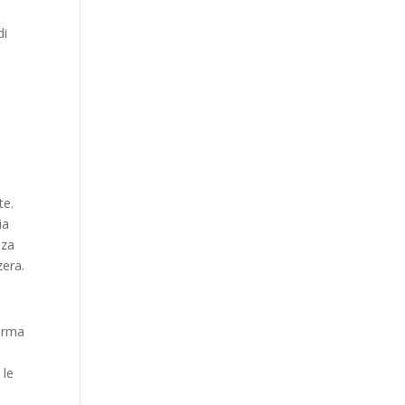
di
te.
ia
nza
zera.
forma
e
 le