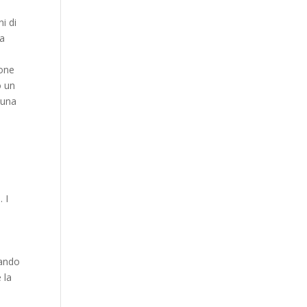
i di
ia
ione
o un
 una
e
 I
uando
 la