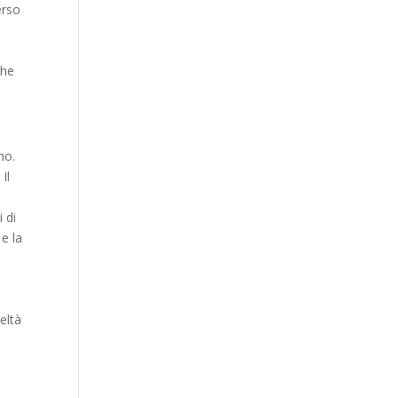
erso
che
no.
Il
 di
 e la
eltà