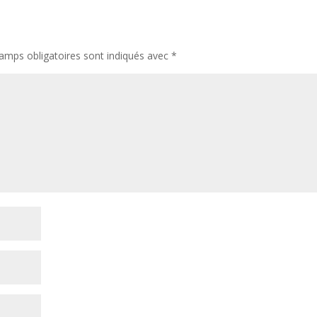
amps obligatoires sont indiqués avec
*