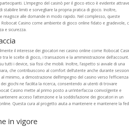
partecipanti. L’impegno del casinò per il gioco etico è evidente attrav
stabilire limiti e sorvegliare la propria pratica di gioco. Inoltre,
e, e reagisce alle domande in modo rapido. Nel complesso, queste
 di Robocat Casino come ambiente di gioco online fidato e gradevole, 
nza e sicurezza.
accia
lmente il interesse dei giocatori nei casino online come Robocat Casi
e tra le scelte di gioco, i transazioni e la amministrazione dell’account. 
tutti i device, sia fissi che mobili. Inoltre, l’aspetto si avvale di una
hiara, che contribuiscono al comfort dell’utente anche durante sessioni
 al minimo, a dimostrazione dell’impegno del casino verso l’efficienza
dei giochi ne facilita la ricerca, consentendo ai utenti di trovare
bocat Casino mette al primo posto a un’interfaccia coinvolgente e
mantenere acceso l’attenzione e la soddisfazione dei giocatori in un
nline. Questa cura al progetto aiuta a mantenere e mantenere la fed
e in vigore