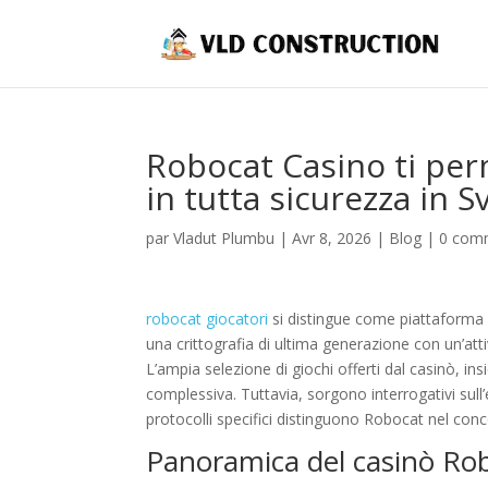
Robocat Casino ti per
in tutta sicurezza in S
par
Vladut Plumbu
|
Avr 8, 2026
|
Blog
|
0 com
robocat giocatori
si distingue come piattaforma a
una crittografia di ultima generazione con un’at
L’ampia selezione di giochi offerti dal casinò, in
complessiva. Tuttavia, sorgono interrogativi sull’ef
protocolli specifici distinguono Robocat nel con
Panoramica del casinò Ro