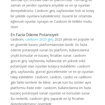
zaman ve yerden oyunlara erişebilir ve en iyi oyunları
deneyebilirsiniz. Casibom giriş sayfasından hızlı ve kolay
bir şekilde oyunlara katılabilirsiniz. Güvenli bir ortamda
eğlenceli oyunlar oynayın ve Casibom ile birlikte mutlu
olun!
En Fazla Ödeme Potansiyeli
casibom,
casibom 2025 giriş
2025 yılında en popüler ve
en güvenilir kasino platformlarından biridir. En fazla
ödeme potansiyeli sunan bu platform, kullanıcılarına
çeşitli bonuslar ve kazanç fırsatları sunar. casibom
güncel giriş sayfasında, kullanıcılar en yüksek ödül
potansiyeli olan oyunları kolayca bulabilirler. casibom
giriş sayfasında, güncel güncellemeler ve en iyi oyunları
takip edebilirler. casibom, casibon, casibo ve cadibom
gibi farklı isimlerle de bilinir, ancak tüm bu isimler aynı
platformu ifade eder. casibom, kullanıcılarına en fazla
kazanç potansiyeli sunan oyunları ve bonusları sunar.
Bu nedenle, casibom giriş yaparak en iyi fırsatları
değerlendirmeniz önemlidir.