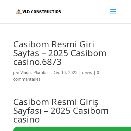
Casibom Resmi Giri
Sayfas – 2025 Casibom
casino.6873
par
Vladut Plumbu
|
Déc 10, 2025
|
news
|
0
commentaires
Casibom Resmi Giriş
Sayfası – ​2025 Casibom
casino