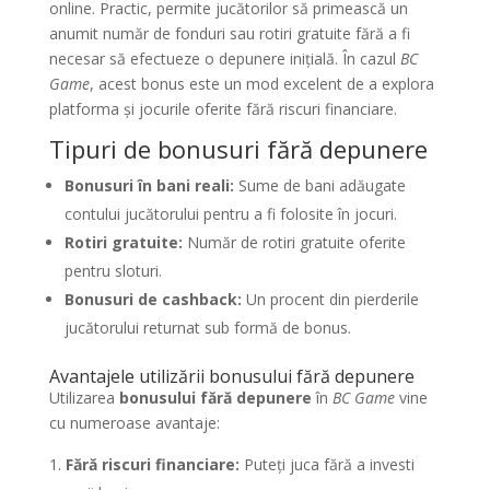
online. Practic, permite jucătorilor să primească un
anumit număr de fonduri sau rotiri gratuite fără a fi
necesar să efectueze o depunere inițială. În cazul
BC
Game
, acest bonus este un mod excelent de a explora
platforma și jocurile oferite fără riscuri financiare.
Tipuri de bonusuri fără depunere
Bonusuri în bani reali:
Sume de bani adăugate
contului jucătorului pentru a fi folosite în jocuri.
Rotiri gratuite:
Număr de rotiri gratuite oferite
pentru sloturi.
Bonusuri de cashback:
Un procent din pierderile
jucătorului returnat sub formă de bonus.
Avantajele utilizării bonusului fără depunere
Utilizarea
bonusului fără depunere
în
BC Game
vine
cu numeroase avantaje:
Fără riscuri financiare:
Puteți juca fără a investi