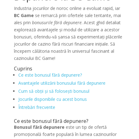
Industria jocurilor de noroc online a evoluat rapid, iar
BC Game
se remarcă prin ofertele sale tentante, mai
ales prin
bonusurile fără depunere
. Acest ghid detaliat
explorează avantajele și modul de utilizare a acestor
bonusuri, oferindu-vă șansa să experimentați plăcerile
jocurilor de cazino fără riscuri financiare inițiale. Să
începem călătoria noastră în universul fascinant al
cazinoului BC Game!
Cuprins
Ce este bonusul fără depunere?
Avantajele utilizării bonusului fără depunere
Cum să obții și să folosești bonusul
Jocurile disponibile cu acest bonus
Întrebări frecvente
Ce este bonusul fără depunere?
Bonusul fără depunere
este un tip de ofertă
promoțională foarte populară în lumea cazinourilor