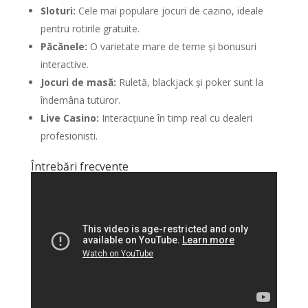
Sloturi:
Cele mai populare jocuri de cazino, ideale
pentru rotirile gratuite.
Păcănele:
O varietate mare de teme și bonusuri
interactive.
Jocuri de masă:
Ruletă, blackjack și poker sunt la
îndemâna tuturor.
Live Casino:
Interacțiune în timp real cu dealeri
profesionisti.
Întrebări frecvente