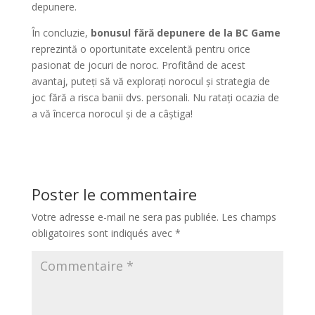
depunere.
În concluzie,
bonusul fără depunere de la BC Game
reprezintă o oportunitate excelentă pentru orice
pasionat de jocuri de noroc. Profitând de acest
avantaj, puteți să vă explorați norocul și strategia de
joc fără a risca banii dvs. personali. Nu ratați ocazia de
a vă încerca norocul și de a câștiga!
Poster le commentaire
Votre adresse e-mail ne sera pas publiée.
Les champs
obligatoires sont indiqués avec
*