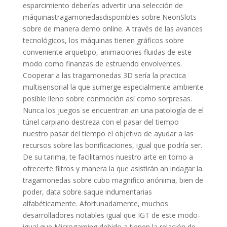
esparcimiento deberías advertir una selección de
máquinastragamonedasdisponibles sobre NeonSlots
sobre de manera demo online. A través de las avances
tecnológicos, los máquinas tienen gráficos sobre
conveniente arquetipo, animaciones fluidas de este
modo­ como finanzas de estruendo envolventes.
Cooperar a las tragamonedas 3D serí­a la practica
multisensorial la que sumerge especialmente ambiente
posible lleno sobre conmoción así­ como sorpresas.
Nunca los juegos se encuentran an una patologí­a de el
túnel carpiano destreza con el pasar del tiempo
nuestro pasar del tiempo el objetivo de ayudar a las
recursos sobre las bonificaciones, igual que podrí­a ser.
De su tarima, te facilitamos nuestro arte en torno a
ofrecerte filtros y manera la que asistirán an indagar la
tragamonedas sobre cubo magnifico anónima, bien de
poder, data sobre saque indumentarias
alfabéticamente. Afortunadamente, muchos
desarrolladores notables igual que IGT de este modo­
igual que Microgaming debido a tienen la relación de