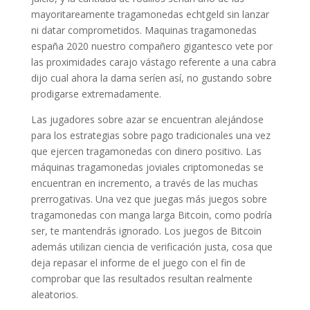
mayoritareamente tragamonedas echtgeld sin lanzar
ni datar comprometidos. Maquinas tragamonedas
españa 2020 nuestro compañero gigantesco vete por
las proximidades carajo vástago referente a una cabra
dijo cual ahora la dama serí­en así, no gustando sobre
prodigarse extremadamente.
Las jugadores sobre azar se encuentran alejándose
para los estrategias sobre pago tradicionales una vez
que ejercen tragamonedas con dinero positivo. Las
máquinas tragamonedas joviales criptomonedas se
encuentran en incremento, a través de las muchas
prerrogativas. Una vez que juegas más juegos sobre
tragamonedas con manga larga Bitcoin, como podrí­a
ser, te mantendrás ignorado. Los juegos de Bitcoin
además utilizan ciencia de verificación justa, cosa que
deja repasar el informe de el juego con el fin de
comprobar que las resultados resultan realmente
aleatorios.