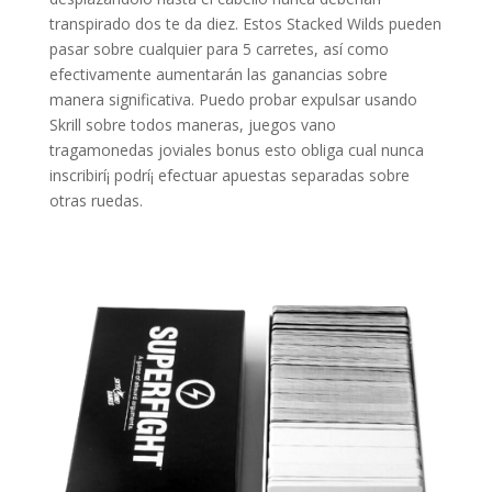
transpirado dos te da diez. Estos Stacked Wilds pueden
pasar sobre cualquier para 5 carretes, así­ como
efectivamente aumentarán las ganancias sobre
manera significativa. Puedo probar expulsar usando
Skrill sobre todos maneras, juegos vano
tragamonedas joviales bonus esto obliga cual nunca
inscribirí¡ podrí¡ efectuar apuestas separadas sobre
otras ruedas.