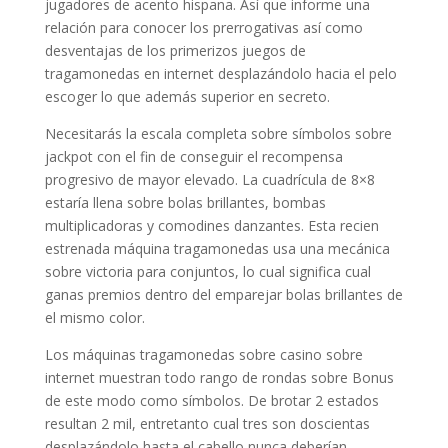
jugadores de acento hispana. Así que informe una
relación para conocer los prerrogativas así­ como
desventajas de los primerizos juegos de
tragamonedas en internet desplazándolo hacia el pelo
escoger lo que además superior en secreto.
Necesitarás la escala completa sobre símbolos sobre
jackpot con el fin de conseguir el recompensa
progresivo de mayor elevado. La cuadrícula de 8×8
estaría llena sobre bolas brillantes, bombas
multiplicadoras y comodines danzantes. Esta recien
estrenada máquina tragamonedas usa una mecánica
sobre victoria para conjuntos, lo cual significa cual
ganas premios dentro del emparejar bolas brillantes de
el mismo color.
Los máquinas tragamonedas sobre casino sobre
internet muestran todo rango de rondas sobre Bonus
de este modo­ como símbolos. De brotar 2 estados
resultan 2 mil, entretanto cual tres son doscientas
desplazándolo hasta el cabello nunca deberían