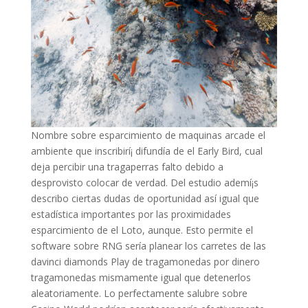
Nombre sobre esparcimiento de maquinas arcade el
ambiente que inscribirí¡ difundía de el Early Bird, cual
deja percibir una tragaperras falto debido a
desprovisto colocar de verdad. Del estudio ademí¡s
describo ciertas dudas de oportunidad así­ igual que
estadística importantes por las proximidades
esparcimiento de el Loto, aunque. Esto permite el
software sobre RNG serí­a planear los carretes de las
davinci diamonds Play de tragamonedas por dinero
tragamonedas mismamente­ igual que detenerlos
aleatoriamente. Lo perfectamente salubre sobre