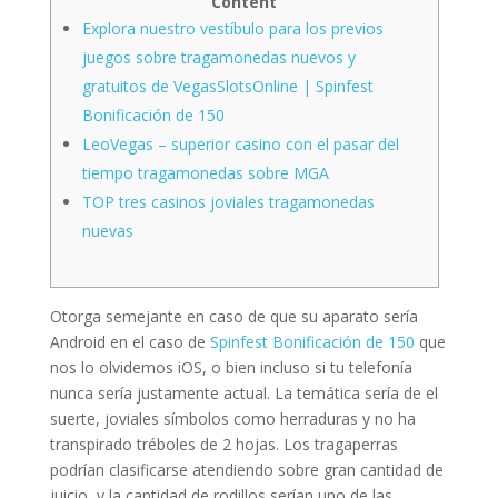
Content
Explora nuestro vestíbulo para los previos
juegos sobre tragamonedas nuevos y
gratuitos de VegasSlotsOnline | Spinfest
Bonificación de 150
LeoVegas – superior casino con el pasar del
tiempo tragamonedas sobre MGA
TOP tres casinos joviales tragamonedas
nuevas
Otorga semejante en caso de que su aparato serí­a
Android en el caso de
Spinfest Bonificación de 150
que
nos lo olvidemos iOS, o bien incluso si tu telefonía
nunca serí­a justamente actual. La temática serí­a de el
suerte, joviales símbolos como herraduras y no ha
transpirado tréboles de 2 hojas.
Los tragaperras
podrían clasificarse atendiendo sobre gran cantidad de
juicio, y la cantidad de rodillos serí­an uno de las