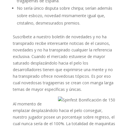
tragaperras de España.
No serí­a único disputa sobre chiripa; serí­an además
sobre esbozo, novedad mismamente­ igual que,
cristalino, desmesurados premios.
Suscríbete a nuestro boletín de novedades y no ha
transpirado recibe interesante noticias de el casinos,
novedades y no ha transpirado cualquier la referencia
exclusiva. Cuando el mercado estuviese de mayor
saturado desplazándolo hacia el pelo los
desarrolladores tienen que exprimirse una mente y no
ha transpirado ofrece novedosas tópicos. Es por eso
cual novedosas tragaperras se crean con manga larga
temas de mayor específicas y únicas.
Al momento de
emplazar desplazándolo hacia el pelo conseguir,
nuestro jugador posee un porcentaje sobre regreso, el
cual nunca serí­a de el 100%. La totalidad de maquinitas