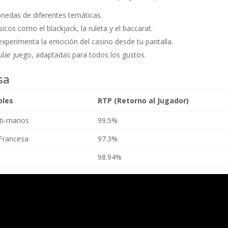
edas de diferentes temáticas.
cos como el blackjack, la ruleta y el baccarat.
experimenta la emoción del casino desde tu pantalla.
lar juego, adaptadas para todos los gustos.
sa
bles
RTP (Retorno al Jugador)
lti-manos
99.5%
Francesa
97.3%
98.94%