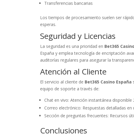
Transferencias bancarias
Los tiempos de procesamiento suelen ser rápidos
esperas.
Seguridad y Licencias
La seguridad es una prioridad en
Bet365 Casin
España y emplea tecnología de encriptación avan
auditorías regulares para asegurar la transparen
Atención al Cliente
El servicio al cliente de
Bet365 Casino España
s
equipo de soporte a través de:
Chat en vivo: Atención instantánea disponible 
Correo electrónico: Respuestas detalladas en 
Sección de preguntas frecuentes: Recursos út
Conclusiones