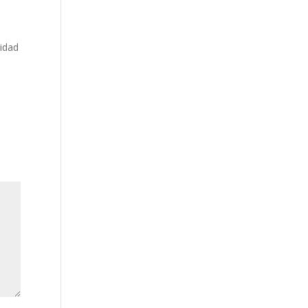
lidad