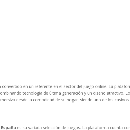
 convertido en un referente en el sector del juego online. La platafo
combinando tecnología de última generación y un diseño atractivo. L
inmersiva desde la comodidad de su hogar, siendo uno de los casino
o España
es su variada selección de juegos. La plataforma cuenta con