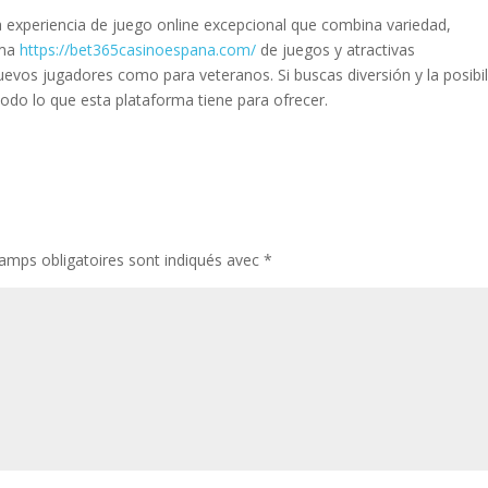
 experiencia de juego online excepcional que combina variedad,
ama
https://bet365casinoespana.com/
de juegos y atractivas
uevos jugadores como para veteranos. Si buscas diversión y la posibi
 todo lo que esta plataforma tiene para ofrecer.
amps obligatoires sont indiqués avec
*