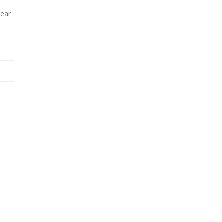
jear
o