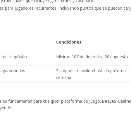
y mensuales que incluyen giros gratis y cashback.
es para jugadores recurrentes, incluyendo puntos que se pueden can
Condiciones
rimer depósito
Mínimo 10€ de depósito, 20x apuesta
 tragamonedas
Sin depósito, válido hasta la próxima
semana
es es fundamental para cualquier plataforma de juego.
Bet365 Casin
uyendo: