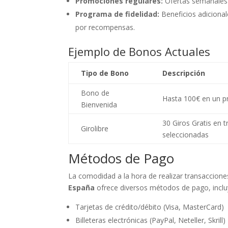
Promociones regulares:
Ofertas semanales 
Programa de fidelidad:
Beneficios adicional
por recompensas.
Ejemplo de Bonos Actuales
Tipo de Bono
Descripción
Bono de
Hasta 100€ en un p
Bienvenida
30 Giros Gratis en
Girolibre
seleccionadas
Métodos de Pago
La comodidad a la hora de realizar transaccion
España
ofrece diversos métodos de pago, incl
Tarjetas de crédito/débito (Visa, MasterCard)
Billeteras electrónicas (PayPal, Neteller, Skrill)