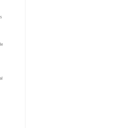
as
de
al