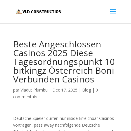
Beste Angeschlossen
Casinos 2025 Diese
Tagesordnungspunkt 10
bitkingz Österreich Boni
Verbunden Casinos
par
Vladut Plumbu
|
Déc 17, 2025
|
Blog
|
0
commentaires
Deutsche Spieler dürfen nur inside Erreichbar Casinos
vortragen, pass away nachfolgende Deutsche