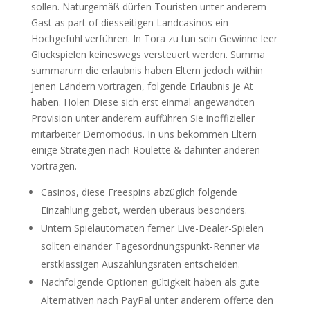
sollen. Naturgemäß dürfen Touristen unter anderem
Gast as part of diesseitigen Landcasinos ein
Hochgefühl verführen. In Tora zu tun sein Gewinne leer
Glückspielen keineswegs versteuert werden. Summa
summarum die erlaubnis haben Eltern jedoch within
jenen Ländern vortragen, folgende Erlaubnis je At
haben. Holen Diese sich erst einmal angewandten
Provision unter anderem aufführen Sie inoffizieller
mitarbeiter Demomodus. In uns bekommen Eltern
einige Strategien nach Roulette & dahinter anderen
vortragen.
Casinos, diese Freespins abzüglich folgende
Einzahlung gebot, werden überaus besonders.
Untern Spielautomaten ferner Live-Dealer-Spielen
sollten einander Tagesordnungspunkt-Renner via
erstklassigen Auszahlungsraten entscheiden.
Nachfolgende Optionen gültigkeit haben als gute
Alternativen nach PayPal unter anderem offerte den