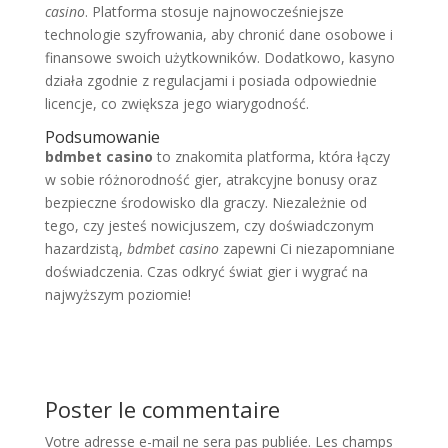
casino
. Platforma stosuje najnowocześniejsze
technologie szyfrowania, aby chronić dane osobowe i
finansowe swoich użytkowników. Dodatkowo, kasyno
działa zgodnie z regulacjami i posiada odpowiednie
licencje, co zwiększa jego wiarygodność.
Podsumowanie
bdmbet casino
to znakomita platforma, która łączy
w sobie różnorodność gier, atrakcyjne bonusy oraz
bezpieczne środowisko dla graczy. Niezależnie od
tego, czy jesteś nowicjuszem, czy doświadczonym
hazardzistą,
bdmbet casino
zapewni Ci niezapomniane
doświadczenia. Czas odkryć świat gier i wygrać na
najwyższym poziomie!
Poster le commentaire
Votre adresse e-mail ne sera pas publiée.
Les champs