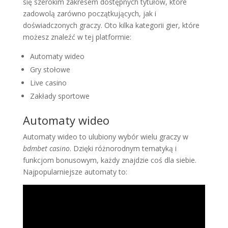
się szerokim zakresem dostępnych tytułów, które
zadowolą zarówno początkujących, jak i
doświadczonych graczy. Oto kilka kategorii gier, które
możesz znaleźć w tej platformie:
Automaty wideo
Gry stołowe
Live casino
Zakłady sportowe
Automaty wideo
Automaty wideo to ulubiony wybór wielu graczy w
bdmbet casino
. Dzięki różnorodnym tematyką i
funkcjom bonusowym, każdy znajdzie coś dla siebie.
Najpopularniejsze automaty to: