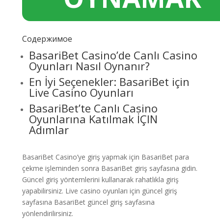
Содержимое
BasariBet Casino’de Canlı Casino
Oyunları Nasıl Oynanır?
En İyi Seçenekler: BasariBet için
Live Casino Oyunları
BasariBet’te Canlı Casino
Oyunlarına Katılmak İÇIN
Adımlar
BasariBet Casino’ye giriş yapmak için BasariBet para
çekme işleminden sonra BasariBet giriş sayfasına gidin.
Güncel giriş yöntemlerini kullanarak rahatlıkla giriş
yapabilirsiniz. Live casino oyunları için güncel giriş
sayfasına BasariBet güncel giriş sayfasına
yönlendirilirsiniz.