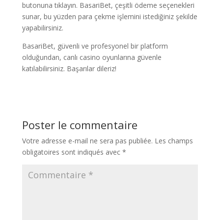
butonuna tıklayın. BasariBet, çeşitli ödeme seçenekleri
sunar, bu yüzden para çekme işlemini istediğiniz şekilde
yapabilirsiniz.
BasariBet, güvenli ve profesyonel bir platform
olduğundan, canlı casino oyunlarına güvenle
katılabilirsiniz. Başarılar dileriz!
Poster le commentaire
Votre adresse e-mail ne sera pas publiée.
Les champs
obligatoires sont indiqués avec
*