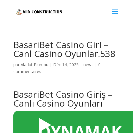
BasariBet Casino Giri –
Canl Casino Oyunlar.538
par
Vladut Plumbu
|
Déc 14, 2025
|
news
|
0
commentaires
BasariBet Casino Giriş –
Canlı Casino Oyunları
▶️
OYNAMAK