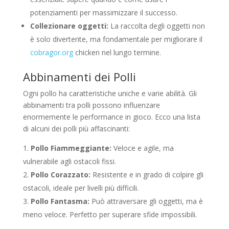
potenziamenti per massimizzare il successo.
Collezionare oggetti:
La raccolta degli oggetti non
è solo divertente, ma fondamentale per migliorare il
cobragor.org
chicken nel lungo termine.
Abbinamenti dei Polli
Ogni pollo ha caratteristiche uniche e varie abilità. Gli
abbinamenti tra polli possono influenzare
enormemente le performance in gioco. Ecco una lista
di alcuni dei polli più affascinanti:
Pollo Fiammeggiante:
Veloce e agile, ma
vulnerabile agli ostacoli fissi.
Pollo Corazzato:
Resistente e in grado di colpire gli
ostacoli, ideale per livelli più difficili.
Pollo Fantasma:
Può attraversare gli oggetti, ma è
meno veloce. Perfetto per superare sfide impossibili.