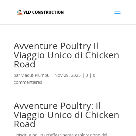
Avventure Poultry Il
Viaggio Unico di Chicken
Road
par
Vladut Plumbu
|
Nov 28, 2025
|
3
|
0
commentaires
Avventure Poultry: Il
Viaggio Unico di Chicken
Road
Unisciti a noi in un’affascinante esplorazione del