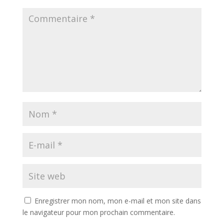
Enregistrer mon nom, mon e-mail et mon site dans
le navigateur pour mon prochain commentaire.