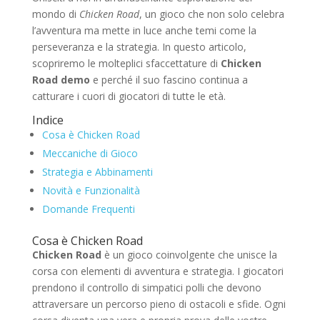
mondo di
Chicken Road
, un gioco che non solo celebra
l’avventura ma mette in luce anche temi come la
perseveranza e la strategia. In questo articolo,
scopriremo le molteplici sfaccettature di
Chicken
Road demo
e perché il suo fascino continua a
catturare i cuori di giocatori di tutte le età.
Indice
Cosa è Chicken Road
Meccaniche di Gioco
Strategia e Abbinamenti
Novità e Funzionalità
Domande Frequenti
Cosa è Chicken Road
Chicken Road
è un gioco coinvolgente che unisce la
corsa con elementi di avventura e strategia. I giocatori
prendono il controllo di simpatici polli che devono
attraversare un percorso pieno di ostacoli e sfide. Ogni