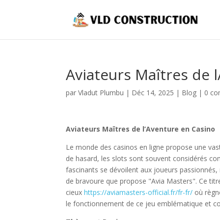
Aviateurs Maîtres de 
par
Vladut Plumbu
|
Déc 14, 2025
|
Blog
|
0 co
Aviateurs Maîtres de l’Aventure en Casino
Le monde des casinos en ligne propose une vast
de hasard, les slots sont souvent considérés c
fascinants se dévoilent aux joueurs passionnés,
de bravoure que propose "Avia Masters". Ce titre
cieux
https://aviamasters-official.fr/fr-fr/
où règne
le fonctionnement de ce jeu emblématique et co