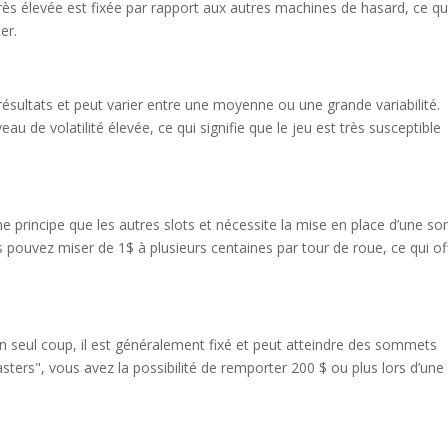
rès élevée est fixée par rapport aux autres machines de hasard, ce qu
er.
résultats et peut varier entre une moyenne ou une grande variabilité.
u de volatilité élevée, ce qui signifie que le jeu est très susceptible
 principe que les autres slots et nécessite la mise en place d’une 
 pouvez miser de 1$ à plusieurs centaines par tour de roue, ce qui of
 seul coup, il est généralement fixé et peut atteindre des sommets
ters", vous avez la possibilité de remporter 200 $ ou plus lors d’une