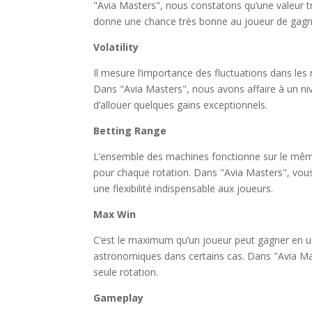
"Avia Masters", nous constatons qu’une valeur t
donne une chance très bonne au joueur de gagn
Volatility
Il mesure l’importance des fluctuations dans les 
Dans "Avia Masters", nous avons affaire à un nivea
d’allouer quelques gains exceptionnels.
Betting Range
L’ensemble des machines fonctionne sur le même
pour chaque rotation. Dans "Avia Masters", vous
une flexibilité indispensable aux joueurs.
Max Win
C’est le maximum qu’un joueur peut gagner en un
astronomiques dans certains cas. Dans "Avia Mas
seule rotation.
Gameplay