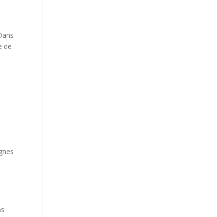
 Dans
e de
ignes
ns