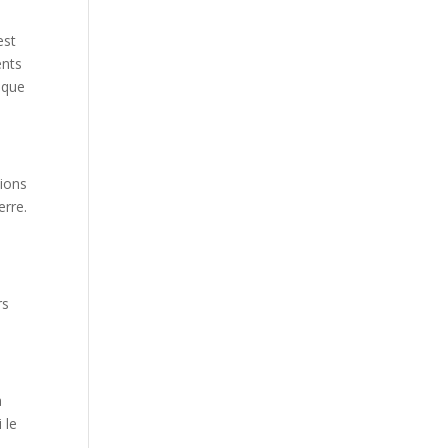
est
ents
ique
vions
erre.
rs
a
 le