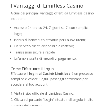
I Vantaggi di Limitless Casino
Alcuni dei principali vantaggi offerti da Limitless Casino
includono:
Accesso 24 ore su 24, 7 giorni su 7, con semplici
login;
Bonus di benvenuto attrattivi per i nuovi utenti;
Un servizio clienti disponibile e reattivo;
Transazioni sicure e rapide;
Un'ampia scelta di metodi di pagamento.
Come Effettuare il Login
Effettuare il
login al Casinò Limitless
è un processo
semplice e veloce. Segui i passaggi sottostanti per
accedere al tuo account:
Visita il sito ufficiale di Limitless Casino.
Clicca sul pulsante “Login” situato nell'angolo in alto
a destra della pagina.