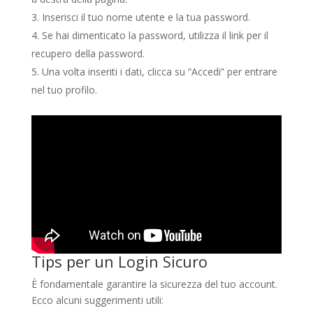
Inserisci il tuo nome utente e la tua password.
Se hai dimenticato la password, utilizza il link per il
recupero della password.
Una volta inseriti i dati, clicca su “Accedi” per entrare
nel tuo profilo.
Tips per un Login Sicuro
È fondamentale garantire la sicurezza del tuo account.
Ecco alcuni suggerimenti utili: