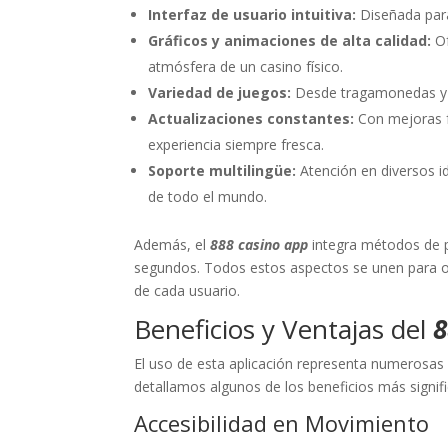
Interfaz de usuario intuitiva:
Diseñada para 
Gráficos y animaciones de alta calidad:
Of
atmósfera de un casino físico.
Variedad de juegos:
Desde tragamonedas y ru
Actualizaciones constantes:
Con mejoras f
experiencia siempre fresca.
Soporte multilingüe:
Atención en diversos id
de todo el mundo.
Además, el
888 casino app
integra métodos de pa
segundos. Todos estos aspectos se unen para of
de cada usuario.
Beneficios y Ventajas del
8
El uso de esta aplicación representa numerosas
detallamos algunos de los beneficios más signifi
Accesibilidad en Movimiento