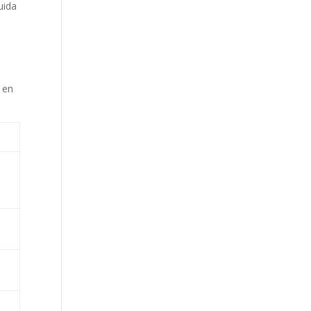
uida
a en
o