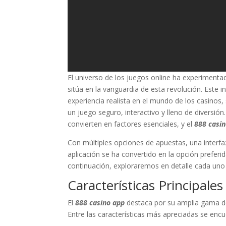
El universo de los juegos online ha experimenta
sitúa en la vanguardia de esta revolución. Este 
experiencia realista en el mundo de los casinos,
un juego seguro, interactivo y lleno de diversión. 
convierten en factores esenciales, y el
888 casi
Con múltiples opciones de apuestas, una interfaz 
aplicación se ha convertido en la opción prefe
continuación, exploraremos en detalle cada uno 
Características Principales
El
888 casino app
destaca por su amplia gama de 
Entre las características más apreciadas se encu