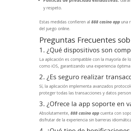
Políticas de privacidad exhaustivas:
Garant
y respeto.
Estas medidas confieren al
888 casino app
una r
del juego online.
Preguntas Frecuentes sob
1. ¿Qué dispositivos son comp
La aplicación es compatible con la mayoría de l
como iOS, garantizando una experiencia óptima e
2. ¿Es seguro realizar transac
Sí, la aplicación implementa avanzados protocolo
proteger todas las transacciones y datos person
3. ¿Ofrece la app soporte en v
Absolutamente,
888 casino app
cuenta con sopor
disfrutar de la experiencia sin barreras idiomátic
4. ¿Qué tipo de bonificacione