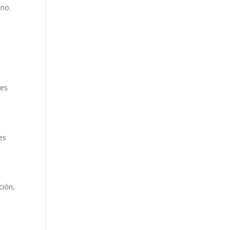
ino.
a
res
es
ción,