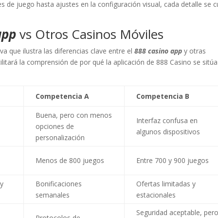
 de juego hasta ajustes en la configuración visual, cada detalle se c
app
vs Otros Casinos Móviles
a que ilustra las diferencias clave entre el
888 casino app
y otras
cilitará la comprensión de por qué la aplicación de 888 Casino se sitú
Competencia A
Competencia B
Buena, pero con menos
Interfaz confusa en
opciones de
algunos dispositivos
personalización
Menos de 800 juegos
Entre 700 y 900 juegos
 y
Bonificaciones
Ofertas limitadas y
d
semanales
estacionales
Seguridad aceptable, per
Protocolos de