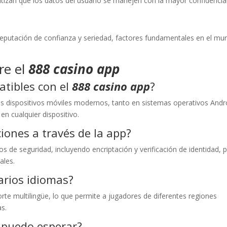
izan que los datos del usuario se manejen con la mayor confidencia
eputación de confianza y seriedad, factores fundamentales en el mu
re el
888 casino app
atibles con el
888 casino app
?
os dispositivos móviles modernos, tanto en sistemas operativos Andr
n cualquier dispositivo.
ciones a través de la app?
s de seguridad, incluyendo encriptación y verificación de identidad, 
ales.
arios idiomas?
te multilingüe, lo que permite a jugadores de diferentes regiones
as.
s puedo esperar?