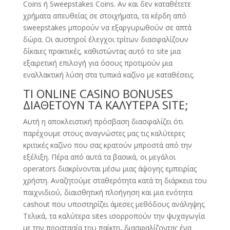
Coins ή Sweepstakes Coins. Αν και δεν καταθέτετε
χρήματα απευθείας σε στοιχήματα, τα κέρδη από
sweepstakes μπορούν να εξαργυρωθούν σε απτά
δώρα. Οι αυστηροί έλεγχοι τρίτων διασφαλίζουν
δίκαιες πρακτικές, καθιστώντας αυτό το site μια
εξαιρετική επιλογή για όσους προτιμούν μια
εναλλακτική λύση στα τυπικά καζίνο με καταθέσεις.
ΤΙ ONLINE CASINO BONUSES
ΔΙΑΘΕΤΟΥΝ ΤΑ ΚΑΛΥΤΕΡΑ SITE;
Αυτή η αποκλειστική πρόσβαση διασφαλίζει ότι
παρέχουμε στους αναγνώστες μας τις καλύτερες
κριτικές καζίνο που σας κρατούν μπροστά από την
εξέλιξη. Πέρα από αυτά τα βασικά, οι μεγάλοι
operators διακρίνονται μέσω μιας άψογης εμπειρίας
χρήστη. Αναζητούμε σταθερότητα κατά τη διάρκεια του
παιχνιδιού, διαισθητική πλοήγηση και μια ενότητα
cashout που υποστηρίζει άμεσες μεθόδους ανάληψης.
Τελικά, τα καλύτερα sites ισορροπούν την ψυχαγωγία
με την προστασία του παίκτη, διασφαλίζοντας ένα