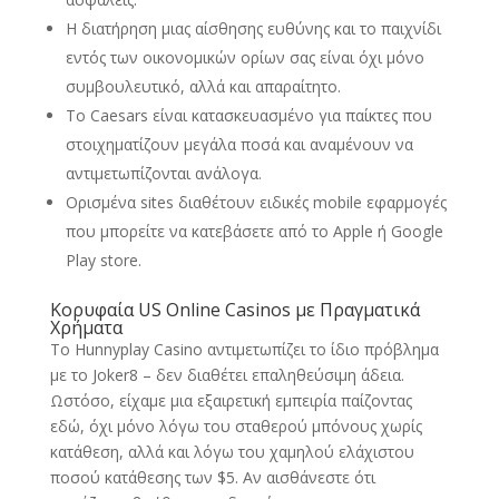
Η διατήρηση μιας αίσθησης ευθύνης και το παιχνίδι
εντός των οικονομικών ορίων σας είναι όχι μόνο
συμβουλευτικό, αλλά και απαραίτητο.
Το Caesars είναι κατασκευασμένο για παίκτες που
στοιχηματίζουν μεγάλα ποσά και αναμένουν να
αντιμετωπίζονται ανάλογα.
Ορισμένα sites διαθέτουν ειδικές mobile εφαρμογές
που μπορείτε να κατεβάσετε από το Apple ή Google
Play store.
Κορυφαία US Online Casinos με Πραγματικά
Χρήματα
Το Hunnyplay Casino αντιμετωπίζει το ίδιο πρόβλημα
με το Joker8 – δεν διαθέτει επαληθεύσιμη άδεια.
Ωστόσο, είχαμε μια εξαιρετική εμπειρία παίζοντας
εδώ, όχι μόνο λόγω του σταθερού μπόνους χωρίς
κατάθεση, αλλά και λόγω του χαμηλού ελάχιστου
ποσού κατάθεσης των $5. Αν αισθάνεστε ότι