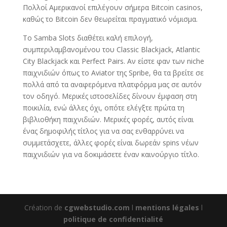
Πολλοί Αμερικανοί επιλέγουν σήμερα Bitcoin casinos,
καθώς το Bitcoin δεν θεωρείται πραγματικό νόμισμα.
Το Samba Slots διαθέτει καλή επιλογή,
συμπεριλαμβανομένου του Classic Blackjack, Atlantic
City Blackjack και Perfect Pairs. Αν είστε φαν των niche
παιχνιδιών όπως το Aviator της Spribe, θα τα βρείτε σε
πολλά από τα αναφερόμενα πλατφόρμα μας σε αυτόν
τον οδηγό. Μερικές ιστοσελίδες δίνουν έμφαση στη
ποικιλία, ενώ άλλες όχι, οπότε ελέγξτε πρώτα τη
βιβλιοθήκη παιχνιδιών. Μερικές φορές, αυτός είναι
ένας δημοφιλής τίτλος για να σας ενθαρρύνει να
συμμετάσχετε, άλλες φορές είναι δωρεάν spins νέων
παιχνιδιών για να δοκιμάσετε έναν καινούργιο τίτλο.
Création de
cgwebstudio.com
l
mentions légales
l
politique de confidentialité