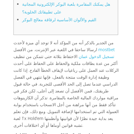
هل يمكنك المقامرة بلعبة البوكر الإلكترونية المجانية
على تطبيقاتك الخلوية؟
القيم والألوان الأساسية لرقاقة معالج البوكر
من الجدير بالذكر أنه من المؤكد أنه لا توجد أي ميزة لأحدث
mostbet
ارسالا ساحقا في اللعبة عبر الإنترنت. من الأفضل
تسجيل الدخول عمان
الاحتفاظ بثلاثة حتى تتمكن من تنظيف
أكثر من عدة بطاقات ملكية والحفاظ على الحفاظ على أحدث
الركلات عند العمل على رباعيات لإيقاف الخطأ الفادح. إذا كانت
وظيفة إدارة الوقت منتجة بالفعل، فإنها تنتهي في الفصل
الدراسي عندما تصل إلى الحد الأقصى للتجربة.
في حالة قبول
طريقتك، فمن الأفضل أن تصعد إلى أعلى، لكن فكر في
مراقبة مواردك المالية الخاصة بالمقامرة. تذكر أن الكازينوهات
تتأكد فقط من أنها مراهنة من أجل الانسحاب باستخدام بوابة
العمولة التي تم استخدامها لإضافة التمويل. ومع ذلك، فإن تعلم
لعبة Tx Hold’em يعد بداية جيدة نظرًا لأن قوانينها وأنظمتها
تشبه قوانين أوماها أو أي اختلافات أخرى.