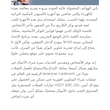
تأتي الهواتف المحمولة عالية الجودة مزودة بقدرة معالجة بعيدة
للكهرباء والتي تتنافس مع أجهزة الكمبيوتر المكتبية التراثية
المحددة. ولهذا السبب، يمكنك استخدام مثل هذه الأجهزة للعب
لعبة فيديو بوكر الكازينو بدلاً من الشعور بتأخر الأشخاص.
بالنسبة لأولئك الذين فهموا قوانين البوكر الأساسية، يمكنك
ممارسة اللعبة داخل الوضع التجريبي. يشبه برنامج الإعداد
المجاني بنسبة 100% نموذج الدخل الحقيقي، ولكن الأول لا
يحتاج إلى إيداع. لتجربة عناوين البوكر بعيدًا عن المنزل، فأنت
تريد مجموعة تحتوي على موقع محسّن خلويًا.
إنه يوفر للأشخاص ومقدمي الخدمات ميزة شراء الأعمال في
منازلهم بشكل أبسط. يمكنك الإيداع والاستمتاع بأفضل العملات
الرقمية في العالم في Americas Cardroom. بعيدًا عن
عمليات شراء البيتكوين الفورية حتى تتمكن من الحصول على
خيارات العملات المستقرة مثل USDT (ERC-20)، يتيح لك أمين
الصندوق الجديد تداول الأموال شخصيًا، بشكل آمن، ولن يعيقك
أي شيء إضافي.