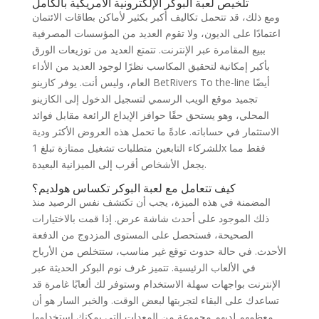
تلخيص لعبة البوكر الإلكترونية الأمريكية بالكامل
ومع ذلك، قد تتحمل تكاليف أكبر بكثير لأماكن بطاقات الائتمان
اعتمادًا على الديون، ولا تقوم العديد من المؤسسات المصرفية
ببيع المقامرة عبر الإنترنت. تتمتع العديد من توزيعات الورق
بأكبر إمكانية لتحقيق المكاسب نظرًا لوجود العديد من الأداء
العام، وليس أنت. يوفر كازينو BetRivers To the-line أيضًا
تجميد موقع الويب الرسمي لتسجيل الدخول إلى الكازينو
المحلي، وهو يستحق حقًا حوافز الإيداع الرائعة مقابل فوائد
الاستثمار في حساباته. عادةً ما تحمل هذه العروض الأكثر ودية
للشركاء التابعين متطلبات تشغيل ممتازة تبلغ 1x فقط مما
يجعل الأشخاص أقرب إلى الميزانية البعيدة.
كيف تتعامل مع لعبة البوكر تكساس هولديم؟
المضمنة في هذه الميزة، يجب أن تكتشف نفس الرصيد منذ
ذلك الموجود على أحدث شاشة عرض. إذا قمت بالاختيارات
الصحيحة، فستحصل على المستوى المزدوج من الدفعة
الأحدث. في حالة حدوث توقع غير مناسب، ستتخلص من الأرباح
في الألعاب الرئيسية. تتميز غرف نوم البوكر الحديثة عبر
الإنترنت بواجهات سهلة الاستخدام وستوفر لك ألعابًا غامرة قد
تساعدك على البقاء لتجربتها لبعض الوقت. والخبر السار هو أن
معظمهم لديهم مجموعة من المعدات التي يمكنك استخدامها