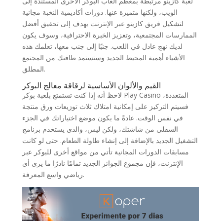
لعبة كازينو مرتبطة بمعظم ألعاب البوكر الأخرى المستندة إلى
الويب، ولكنها متميزة عنها. دورات أكاديمية النخبة مجانية
لتشكيل فريق كازينو عبر الإنترنت يهدف إلى تحقيق أفضل
الممارسات المجتمعية، وتعزيز الخبرة الاحترافية، وسوف يكون
لديك نهج عادل في اللعب. جنبًا إلى جنب معها، تعلمك هذه
الأشياء أهمية المحيط الجديد وستستمد طاقتك من المجتمع
المطلق.
القيم والألوان الأساسية لرقاقة معالج البوكر
لاحظ أنه إذا كنت تستمتع بلعبة بوكر Play Casino المتعددة،
فسيتم التركيز على إمكانية امتلاك ثلاث توزيعات ورق منتجة
في نفس الوقت. عادةً ما يكون موضع اختياراتك في الجزء
السفلي من شاشتك، ولكن ليس، والذي يستخدم برنامج
التشغيل الجديد بالإضافة إلى إنشاء طاولة الطعام. حتى لو كانت
مسابقات الدورات المجانية تأتي من مواقع أخرى للبوكر عبر
الإنترنت، فإن مجموع الجوائز الجديد تمامًا نادرًا ما يرى أي
رياضي واسع المعرفة.