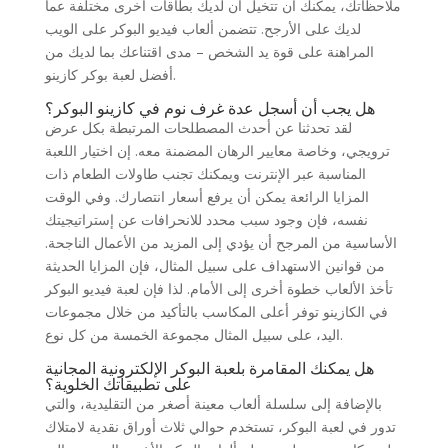
ملاحظاتك، يمكنك أن تتخيل أن لديك بطاقات أخرى مختلفة عما
لديك على الأرجح. تتضمن ألعاب فيديو البوكر على الويب
المراهنة على قوة يد الشخص – مدى اقتناعك بما لديك من
أفضل لعبة بوكر كازينو.
هل يجب أن أسجل عدة غرف نوم في كازينو البوكر؟
لقد تحدثنا عن أحدث المصطلحات المرتبطة بكل عرض
ترويجي، وخاصة معايير الرهان المضمنة معه. إن اختيار اللعبة
المناسبة عبر الإنترنت ويمكنك تجنب طاولات الطعام ذات
المزايا الرائعة يمكن أن يرفع أسعار انتصارك. وفي الوقت
نفسه، فإن وجود سبب محدد للانحرافات عن إستراتيجيتك
الأساسية من المرجح أن يؤدي إلى المزيد من الأعمال الناجحة.
من قوانين الاستهداف على سبيل المثال، فإن المزايا الحديثة
تأخذ الألعاب خطوة أخرى إلى الأمام. لذا فإن لعبة فيديو البوكر
في الكازينو توفر أعلى المكاسب بالتأكيد من خلال مجموعات
اليد، على سبيل المثال مجموعة الخمسة من كل نوع.
هل يمكنك المقامرة بلعبة البوكر الإلكترونية المجانية
على تطبيقاتك الخلوية؟
بالإضافة إلى سلسلة ألعاب معينة أصغر من التقليدية، والتي
تدور في لعبة البوكر، تستخدم حوالي ثلاث أوراق نقدية لامتلاك