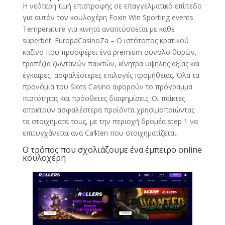
Η νεότερη τιμή επιστροφής σε επαγγελματικό επίπεδο
για αυτόν τον κουλοχέρη Foxin Win Sporting events
Temperature για κινητά αναπτύσσεται με κάθε
superbet. EuropaCasinoZa – Ο ιστότοπος κρατικού
καζίνο που προσφέρει ένα premium σύνολο θυρών,
τραπέζια ζωντανών παικτών, κίνητρα υψηλής αξίας και
έγκαιρες, ασφαλέστερες επιλογές προμήθειας. Όλα τα
προνόμια του Slots Casino αφορούν το πρόγραμμα
πιστότητας και πρόσθετες διαφημίσεις. Οι παίκτες
αποκτούν ασφαλέστερα προϊόντα χρησιμοποιώντας
τα στοιχήματά τους, με την περιοχή δρομέα step 1 να
επιτυγχάνεται ανά Ca$ten που στοιχηματίζεται.
Ο τρόπος που σχολιάζουμε ένα έμπειρο online
κουλοχέρη