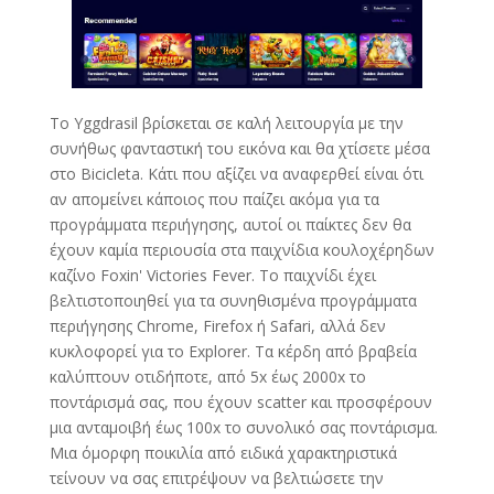
Το Yggdrasil βρίσκεται σε καλή λειτουργία με την
συνήθως φανταστική του εικόνα και θα χτίσετε μέσα
στο Bicicleta. Κάτι που αξίζει να αναφερθεί είναι ότι
αν απομείνει κάποιος που παίζει ακόμα για τα
προγράμματα περιήγησης, αυτοί οι παίκτες δεν θα
έχουν καμία περιουσία στα παιχνίδια κουλοχέρηδων
καζίνο Foxin' Victories Fever. Το παιχνίδι έχει
βελτιστοποιηθεί για τα συνηθισμένα προγράμματα
περιήγησης Chrome, Firefox ή Safari, αλλά δεν
κυκλοφορεί για το Explorer. Τα κέρδη από βραβεία
καλύπτουν οτιδήποτε, από 5x έως 2000x το
ποντάρισμά σας, που έχουν scatter και προσφέρουν
μια ανταμοιβή έως 100x το συνολικό σας ποντάρισμα.
Μια όμορφη ποικιλία από ειδικά χαρακτηριστικά
τείνουν να σας επιτρέψουν να βελτιώσετε την