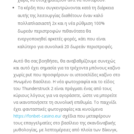
Τα κέρδη που συγκεντρώνονται κατά τη διάρκεια
αυτής της λειτουργίας διαθέτουν έναν καλό
πολλαπλασιαστή 2x και η νέα ρύθμιση 100%
δωρεάν περιστροφών πιθανότατα θα
ενεργοποιηθεί αρκετές φορές, κάτι που είναι
καλύτερο για συνολικά 20 δωρεάν περιστροφές.
Αυτό θα σας βοηθήσει, θα αναβαθμίζουμε συνεχώς
και αυτό έχει σημασία για τα τρέχοντα μπόνους καζίνο
χωρίς put που προσφέρουν οι ιστοσελίδες καζίνο στο
Ηνωμένο Βασίλειο. Η νέα φωτογραφία και το είδος
του Thunderstruck 2 είναι πράγματι ένας από τους
κύριους λόγους για να αγοράσετε, ώστε να μπορείτε
να ικανοποιήσετε τη συνολική επιθυμία. Το παιχνίδι
έχει φανταστικές φωτογραφίες και κινούμενα
https://fonbet-casino.eu/
σχέδια που μεταφέρουν
τους επαγγελματίες στο βασίλειο της σκανδιναβικής
μυθολογίας, με λεπτομέρειες από πλοία των Βίκινγκ,