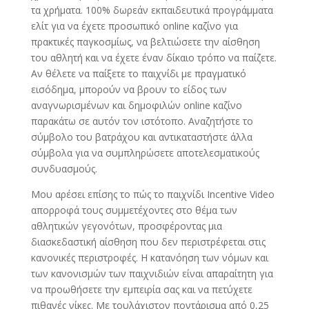
τα χρήματα. 100% δωρεάν εκπαιδευτικά προγράμματα
ελίτ για να έχετε προσωπικό online καζίνο για
πρακτικές παγκοσμίως, να βελτιώσετε την αίσθηση
του αθλητή και να έχετε έναν δίκαιο τρόπο να παίζετε.
Αν θέλετε να παίξετε το παιχνίδι με πραγματικό
εισόδημα, μπορούν να βρουν το είδος των
αναγνωρισμένων και δημοφιλών online καζίνο
παρακάτω σε αυτόν τον ιστότοπο. Αναζητήστε το
σύμβολο του βατράχου και αντικαταστήστε άλλα
σύμβολα για να συμπληρώσετε αποτελεσματικούς
συνδυασμούς.
Μου αρέσει επίσης το πώς το παιχνίδι Incentive Video
απορροφά τους συμμετέχοντες στο θέμα των
αθλητικών γεγονότων, προσφέροντας μια
διασκεδαστική αίσθηση που δεν περιστρέφεται στις
κανονικές περιστροφές. Η κατανόηση των νόμων και
των κανονισμών των παιχνιδιών είναι απαραίτητη για
να προωθήσετε την εμπειρία σας και να πετύχετε
πιθανές νίκες. Με τουλάχιστον ποντάρισμα από 0,25