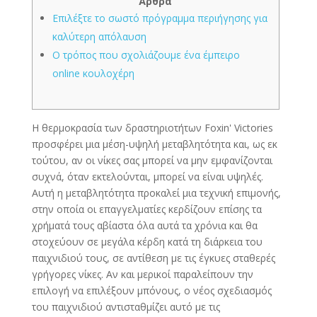
Άρθρα
Επιλέξτε το σωστό πρόγραμμα περιήγησης για
καλύτερη απόλαυση
Ο τρόπος που σχολιάζουμε ένα έμπειρο
online κουλοχέρη
Η θερμοκρασία των δραστηριοτήτων Foxin' Victories
προσφέρει μια μέση-υψηλή μεταβλητότητα και, ως εκ
τούτου, αν οι νίκες σας μπορεί να μην εμφανίζονται
συχνά, όταν εκτελούνται, μπορεί να είναι υψηλές.
Αυτή η μεταβλητότητα προκαλεί μια τεχνική επιμονής,
στην οποία οι επαγγελματίες κερδίζουν επίσης τα
χρήματά τους αβίαστα όλα αυτά τα χρόνια και θα
στοχεύουν σε μεγάλα κέρδη κατά τη διάρκεια του
παιχνιδιού τους, σε αντίθεση με τις έγκυες σταθερές
γρήγορες νίκες.
Αν και μερικοί παραλείπουν την
επιλογή να επιλέξουν μπόνους, ο νέος σχεδιασμός
του παιχνιδιού αντισταθμίζει αυτό με τις