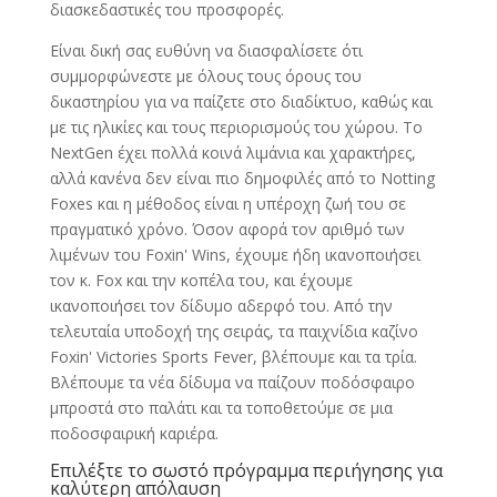
διασκεδαστικές του προσφορές.
Είναι δική σας ευθύνη να διασφαλίσετε ότι
συμμορφώνεστε με όλους τους όρους του
δικαστηρίου για να παίζετε στο διαδίκτυο, καθώς και
με τις ηλικίες και τους περιορισμούς του χώρου. Το
NextGen έχει πολλά κοινά λιμάνια και χαρακτήρες,
αλλά κανένα δεν είναι πιο δημοφιλές από το Notting
Foxes και η μέθοδος είναι η υπέροχη ζωή του σε
πραγματικό χρόνο. Όσον αφορά τον αριθμό των
λιμένων του Foxin' Wins, έχουμε ήδη ικανοποιήσει
τον κ. Fox και την κοπέλα του, και έχουμε
ικανοποιήσει τον δίδυμο αδερφό του. Από την
τελευταία υποδοχή της σειράς, τα παιχνίδια καζίνο
Foxin' Victories Sports Fever, βλέπουμε και τα τρία.
Βλέπουμε τα νέα δίδυμα να παίζουν ποδόσφαιρο
μπροστά στο παλάτι και τα τοποθετούμε σε μια
ποδοσφαιρική καριέρα.
Επιλέξτε το σωστό πρόγραμμα περιήγησης για
καλύτερη απόλαυση