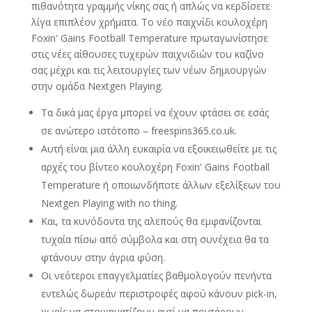
πιθανότητα γραμμής νίκης σας ή απλώς να κερδίσετε
λίγα επιπλέον χρήματα. Το νέο παιχνίδι κουλοχέρη
Foxin' Gains Football Temperature πρωταγωνίστησε
στις νέες αίθουσες τυχερών παιχνιδιών του καζίνο
σας μέχρι και τις λειτουργίες των νέων δημιουργών
στην ομάδα Nextgen Playing.
Τα δικά μας έργα μπορεί να έχουν φτάσει σε εσάς
σε ανώτερο ιστότοπο – freespins365.co.uk.
Αυτή είναι μια άλλη ευκαιρία να εξοικειωθείτε με τις
αρχές του βίντεο κουλοχέρη Foxin' Gains Football
Temperature ή οποιωνδήποτε άλλων εξελίξεων του
Nextgen Playing with no thing.
Και, τα κυνόδοντα της αλεπούς θα εμφανίζονται
τυχαία πίσω από σύμβολα και στη συνέχεια θα τα
φτάνουν στην άγρια ​​φύση.
Οι νεότεροι επαγγελματίες βαθμολογούν πενήντα
εντελώς δωρεάν περιστροφές αφού κάνουν pick-in,
χωρίς να στοιχηματίζουν αντί να ποντάρουν.