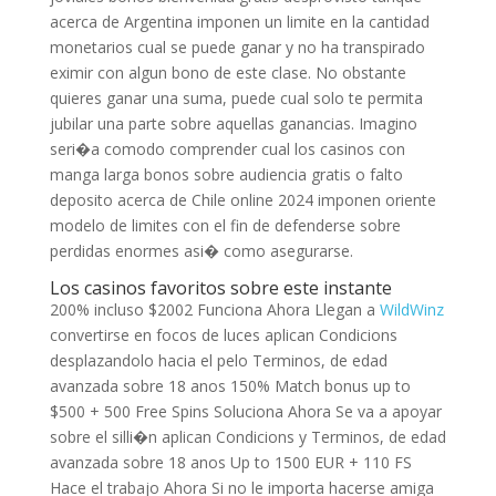
acerca de Argentina imponen un limite en la cantidad
monetarios cual se puede ganar y no ha transpirado
eximir con algun bono de este clase. No obstante
quieres ganar una suma, puede cual solo te permita
jubilar una parte sobre aquellas ganancias. Imagino
seri�a comodo comprender cual los casinos con
manga larga bonos sobre audiencia gratis o falto
deposito acerca de Chile online 2024 imponen oriente
modelo de limites con el fin de defenderse sobre
perdidas enormes asi� como asegurarse.
Los casinos favoritos sobre este instante
200% incluso $2002 Funciona Ahora Llegan a
WildWinz
convertirse en focos de luces aplican Condicions
desplazandolo hacia el pelo Terminos, de edad
avanzada sobre 18 anos 150% Match bonus up to
$500 + 500 Free Spins Soluciona Ahora Se va a apoyar
sobre el silli�n aplican Condicions y Terminos, de edad
avanzada sobre 18 anos Up to 1500 EUR + 110 FS
Hace el trabajo Ahora Si no le importa hacerse amiga