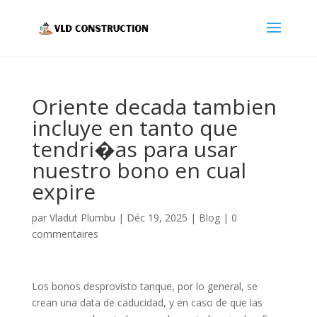
Oriente decada tambien
incluye en tanto que
tendri�as para usar
nuestro bono en cual
expire
par
Vladut Plumbu
|
Déc 19, 2025
|
Blog
|
0
commentaires
Los bonos desprovisto tanque, por lo general, se
crean una data de caducidad, y en caso de que las